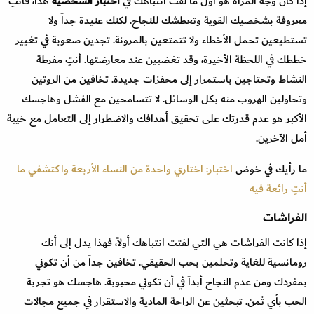
إذا كان وجه المرأة هو أول ما لفت انتباهك في
اختبار الشخصية
هذا، فأنتِ
معروفة بشخصيك القوية وتعطشك للنجاح. لكنك عنيدة جداً ولا
تستطيعين تحمل الأخطاء ولا تتمتعين بالمرونة. تجدين صعوبة في تغيير
خططك في اللحظة الأخيرة، وقد تغضبين عند معارضتها. أنتِ مفرطة
النشاط وتحتاجين باستمرار إلى محفزات جديدة. تخافين من الروتين
وتحاولين الهروب منه بكل الوسائل. لا تتسامحين مع الفشل وهاجسك
الأكبر هو عدم قدرتك على تحقيق أهدافك والاضطرار إلى التعامل مع خيبة
أمل الآخرين.
ما رأيك في خوض
اختبار: اختاري واحدة من النساء الأربعة واكتشفي ما
أنتِ رائعة فيه
الفراشات
إذا كانت الفراشات هي التي لفتت انتباهك أولاً، فهذا يدل إلى أنك
رومانسية للغاية وتحلمين بحب الحقيقي. تخافين جداً من أن تكوني
بمفردك ومن عدم النجاح أبداً في أن تكوني محبوبة. هاجسك هو تجربة
الحب بأي ثمن. تبحثين عن الراحة المادية والاستقرار في جميع مجالات