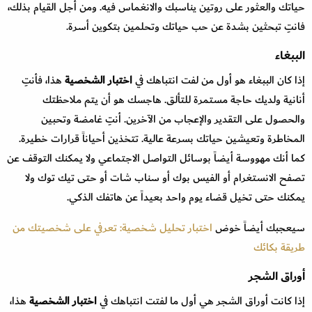
حياتك والعثور على روتين يناسبك والانغماس فيه. ومن أجل القيام بذلك،
فانتِ تبحثين بشدة عن حب حياتك وتحلمين بتكوين أسرة.
الببغاء
إذا كان الببغاء هو أول من لفت انتباهك في
اختبار الشخصية
هذا، فأنتِ
أنانية ولديك حاجة مستمرة للتألق. هاجسك هو أن يتم ملاحظتك
والحصول على التقدير والإعجاب من الآخرين. أنتِ غامضة وتحبين
المخاطرة وتعيشين حياتك بسرعة عالية. تتخذين أحياناً قرارات خطيرة.
كما أنك مهووسة أيضاً بوسائل التواصل الاجتماعي ولا يمكنك التوقف عن
تصفح الانستغرام أو الفيس بوك أو سناب شات أو حتى تيك توك ولا
يمكنك حتى تخيل قضاء يوم واحد بعيداً عن هاتفك الذكي.
سيعجبك أيضاً خوض
اختبار تحليل شخصية: تعرفي على شخصيتك من
طريقة بكائك
أوراق الشجر
إذا كانت أوراق الشجر هي أول ما لفتت انتباهك في
اختبار الشخصية
هذا،