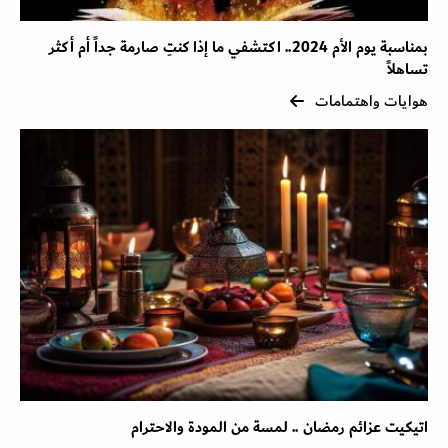
بمناسبة يوم الأم 2024.. اكتشفي ما إذا كنتِ صارمة جداً أم أكثر
تساهلاً
هوايات واهتمامات
اتيكيت عزائم رمضان .. لمسة من المودة والاحترام