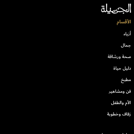
الأقسام
أزياء
جمال
صحة ورشاقة
دليل حياة
مطبخ
فن ومشاهير
الأم والطفل
زفاف وخطوبة