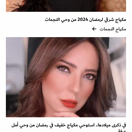
مكياج شرقي لرمضان 2024 من وحي النجمات
مكياج النجمات
في ذكرى ميلادها.. استوحي مكياج خفيف في رمضان من وحي أمل
عرفة