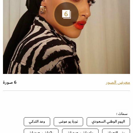
6
معرض الصور
6 صورة
سمات :
اليوم الوطني السعودي
نورة بو عوض
وعد التركي
منى النعمان
ملهمات سعوديات
رائدات سعوديات