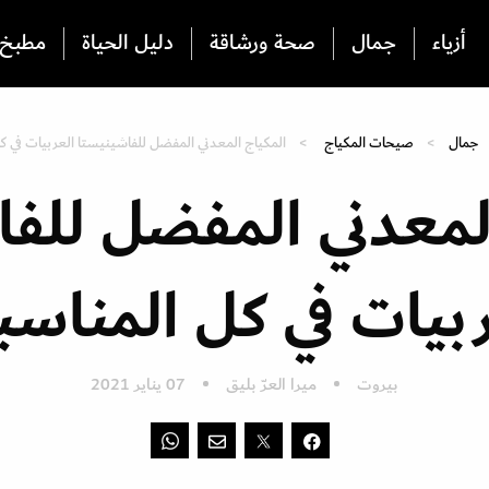
أزياء
جمال
صحة ورشاقة
دليل الحياة
مطبخ
جمال
صيحات المكياج
المكياج المعدني المفضل للفاشينيستا العربيات في ك
لمعدني المفضل للف
ربيات في كل المناسب
بيروت
ميرا العرّ بليق
07 يناير 2021