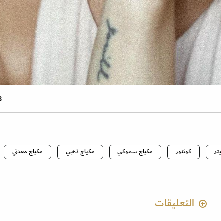
3 صو
يتر
كونتور
مكياج سموكي
مكياج ذهبي
مكياج معدني
التعليقات