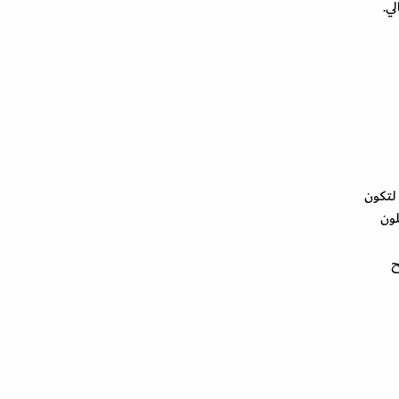
لي.
 لتكون
لون
ح