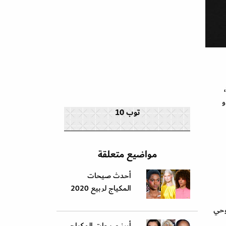
و
توب 10
مواضيع متعلقة
أحدث صيحات
المكياج لربيع 2020
وحي
أبرز صيحات المكياج