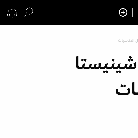
ل المناسبات
اشينيستا
ات