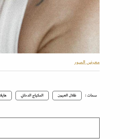
معرض الصور
سمات :
ظلال العيون
المكياج الدخاني
هايلا