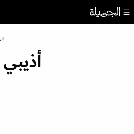
الر
أذيبي