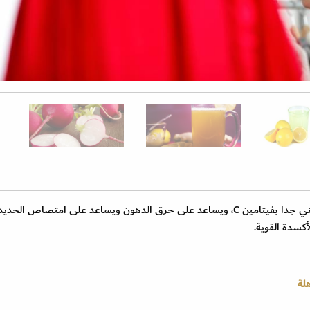
الليمون من الفواكه التي تعتبر الأكثر استخداماً ، وهو غني جدا بفيتامين C، ويساعد على حرق الدهون ويساعد على امتصاص الح
هلة