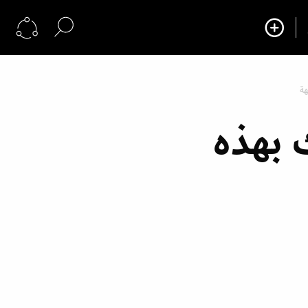
هة
بهذه