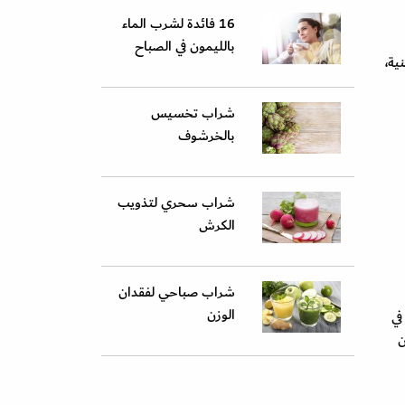
16 فائدة لشرب الماء
بالليمون في الصباح
ية،
شراب تخسيس
بالخرشوف
شراب سحري لتذويب
الكرش
شراب صباحي لفقدان
الوزن
في
ين