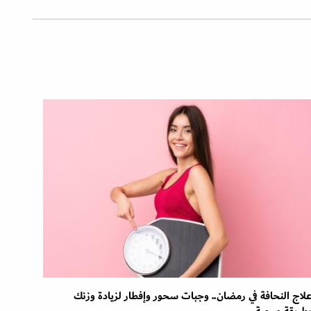
لاج النحافة في رمضان.. وجبات سحور وإفطار لزيادة وزنك