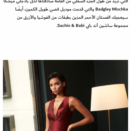
التي تزيد من طول الجزء السفلي من القامة صادفناها لدى بادجلي ميشكا
Badgley Mischka والتي قدمت موديل فضي طويل الكمين، أيضًا
سيعجبك الفستان الأحمر المزين بطبقات من الفوشيا والأزرق من
مجموعة ساشين آند بابي Sachin & Babi.