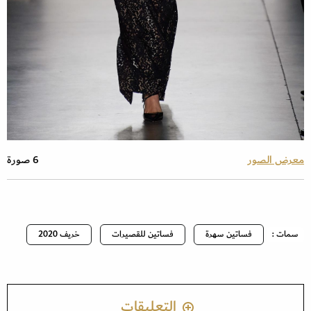
معرض الصور
6 صورة
سمات :
فساتين سهرة
فساتين للقصيرات
خريف 2020
التعليقات