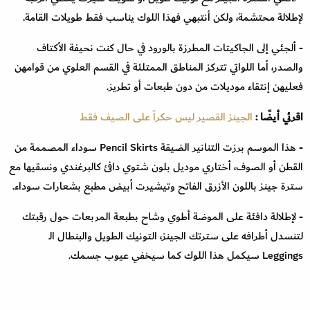
لإطلالة محتشمة، ولكن أنتبهي فهذا اللوك يناسب فقط طويلات القامة.
- ألجئي إلى الجاكيتات المطرزة بالورود في حال كنت نحيفة الأكتاف
والصدر، أما اللواتي تتركز المناطق الممتلئة في القسم العلوي من قوامهن
فعليهن إنتقاء موديلات من دون طبعات أو تطريز.
اقرئي أيضًا :
الجينز القصير ليس حكراً على الصيف فقط
- هذا الموسم برزت التنانير الضيقة Pencil Skirts سوداء المصممة من
القطن أو الصوف، أختاري موديل بلون شتوي دافئ كالبرغندي ونسقيها مع
سترة جينز باللون الأزرق الفاتح وتيشيرت أبيض مطبع بشعارات سوداء.
- لإطلالة دافئة على الموضة أطوي وشاح بطبعة المربعات حول رقبتك
لتنسدل أطرافه على سترتك الجينز، التونيك الطويل والبنطال الـ
Leggings سيكمل هذا اللوك كما سيخفي عيوب جسمك.