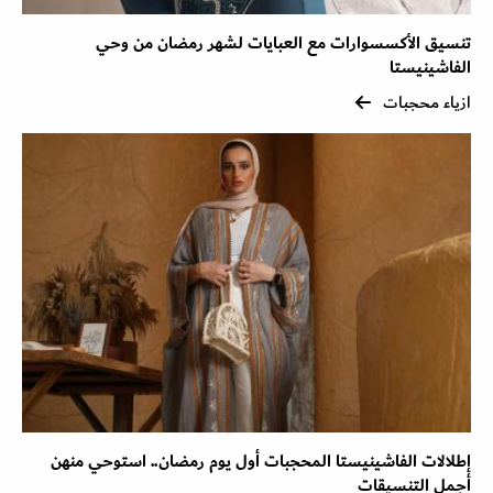
تنسيق الأكسسوارات مع العبايات لشهر رمضان من وحي
الفاشينيستا
ازياء محجبات
إطلالات الفاشينيستا المحجبات أول يوم رمضان.. استوحي منهن
أجمل التنسيقات