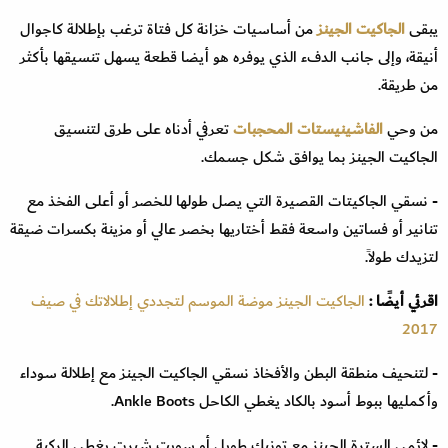
يبقى
الجاكيت الجينز
من أساسيات خزانة كل فتاة ترغب بإطلالة كاجوال
أنيقة، وإلى جانب الدفء الذي يوفره هو أيضا قطعة يسهل تنسيقها بأكثر
من طريقة.
من وحي
الفاشينيستات المحجبات
تعرفي أدناه على طرق لتنسيق
الجاكيت الجينز بما يوافق شكل جسمك.
- نسقي الجاكيتات القصيرة التي يصل طولها للخصر أو أعلى الفخذ مع
تنانير أو فساتين واسعة فقط أختاريها بخصر عالي أو مزينة بكسرات ضيقة
لتزيدك طولاً.
اقرئي أيضًا :
الجاكيت الجينز موضة الموسم لتجددي إطلالاتك في صيف
2017
- لتنحيف منطقة البطن والأفخاذ نسقي الجاكيت الجينز مع إطلالة سوداء
وأكمليها ببوط أسود بالكاد يغطي الكاحل Ankle Boots.
- لائمي السترة الجينز مع تونيك طويل أو سويت شيرت يغطي الركبة