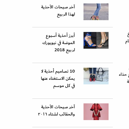
آخر صيحات الأحذية
لهذا الربيع
أبرز أحذية أسبوع
لامة نايك Nike لهذا العام
الموضة في نيويورك
لربيع 2018
10 تصاميم أحذية لا
 حذاء
يمكن الاستغناء عنها
سطة
في كل موسم
آخر صيحات الأحذية
والحقائب لشتاء ٢٠١٦