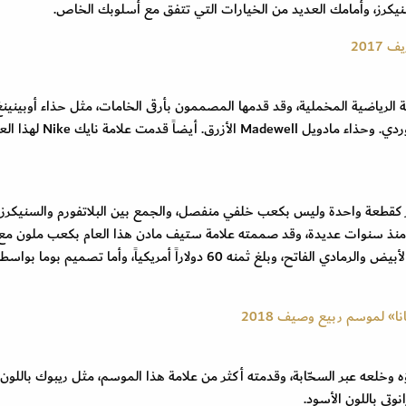
نيكرز، وأمامك العديد من الخيارات التي تتفق مع أسلوبك الخاص.
2017
 الرياضية المخملية، وقد قدمها المصممون بأرقى الخامات، مثل حذاء أوبينينغ
سيرموني Opening Ceremony وحذاء N21 بدرجات الوردي. وحذاء مادويل Madewell الأزرق. أيضاً قدمت ع
كقطعة واحدة وليس بكعب خلفي منفصل، والجمع بين البلاتفورم والسنيكرز
رز منذ سنوات عديدة، وقد صممته علامة ستيف مادن هذا العام بكعب ملون مع
فضي من أعلى، أيضاً قدمت زارا تصميماً عملياً باللون الأبيض والرمادي الفاتح، وبلغ ثمنه 60 دولاراً أمريكياً، وأما تصميم بوما بوا
» لموسم ربيع وصيف 2018
 وخلعه عبر السحّابة، وقدمته أكثر من علامة هذا الموسم، مثل ريبوك باللون
وتي باللون الأسود.