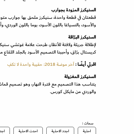
السنيكرز المزودة بجوارب
قطعتان في قطعة واحدة، سنيكرز ملحق بها جوارب متوسط
والأسود، بالنسياغا باللون الأسود، بوما باللون الوردي،
السنيكرز البرّاقة
لإطلالة جريئة ولافتة للأنظار، طرحت علامة غوتشي سنيكر
كريستال برّاق، وأحببنا التصميم الأسود بالجلد اللمّاع من
اقرئي أيضًا :
آخر موضة 2018: حقيبة واحدة لا تكفِ
السنيكرز المغزولة
يتناسب هذا التصميم مع فترة النهار، وهو تصميم قماش
والوردي من مايكل كورس.
سمات :
احذية
اجدد الاحذية
احدث الاحذية
اجدد