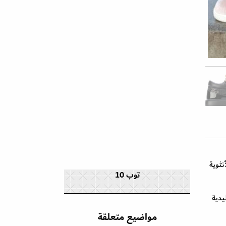
نثوية
توب 10
يدية
مواضيع متعلقة