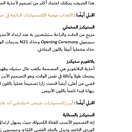
هذا الخريف، يمكنك اعتماد أكثر من تصميم لأحذية الس
اقرئي أيضًا :
الأهداب موضة الإكسسوارات الرائجة في خريف 
السنيكرز المخملي
مزيج من الدفء والراحة ستشعرين به عند ارتداء الأحذية
حذاء مخملياً أنيقاً باللون الرمادي.
بلاتفورم سنيكرز
أحذية البلاتفورم هي المصممة بكعب عال سميك يظهر 
يمنحك طولاً وأناقة في نفس الوقت، وهو التصميم الأب
ريهانا فبدا ناعماً باللون الأبيض.
اقرئي أيضًا :
أبرز إكسسوارات عروض «دولتشي آند غابانا
السنيكرز بالسحّابة
إنه التصميم الأنسب للفتاة الكسولة، حيث يسهل ارتداؤه
الوردي الناعم، وديزل بالجلد الفضي اللمّاع، وجيسيبي زان