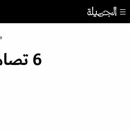
ال
6 تصا