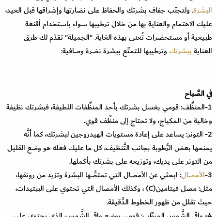
البشرة
. ولتجنّب جفاف بشرتك والحفاظ على نضارتها وإشراقها قبل العيد،
عليك الاهتمام والعناية بها من خلال ترطيبها سواء باستخدام أقنعة
طبيعية أو مستحضرات تُعنى بهذه الغاية. "الجميلة" تقدّم لك طرق
العناية
ببشرتك
وترطيبها للتمتّع ببشرة نضرة وصافية:
في الصَّباح
1-المنظِّف: قومي بغسل بشرتك بأحد المنظِّفات اللطيفة، فبشرتك نظيفة
وخالية من المكياج، ولا تحتاج إلى منظِّف قوي
.
2- التونر: يساعد على إعادة مستويات الهيدروجين لبشرتك، كما أنَّه
يمنحها بعض الرُّطوبة بجانب التَّنظيف، كل ما عليك فعله هو وضع القليل
من التونر على يديك، وتوزيعه على بشرتك بأكملها
.
3-
الأمصال
: ابحثي عن الأمصال التي تمتصُّها البشرة وتزيد من رونقها،
مثل: مصل فيتامين
(C)
، وكذلك الأمصال التي تحتوي على الببتيدات،
حيث تقلل من ظهور الخطوط الدَّقيقة
.
4- واقي الشَّمس المرطِّب: قومي بوضع واقي الشَّمس، الذي يحتوي على