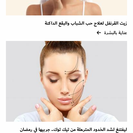
زيت القرنفل لعلاج حب الشباب والبقع الداكنة
عناية بالبشرة
ليفتنغ لشد الخدود المترهلة من تيك توك.. جربيها في رمضان