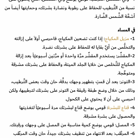
نسبة من التَّرطيب للحفاظ على رطوبة ونضارة بشرتك، وحمايتها أيضاً من
أشعَّة الشَّمس الضَّارة
.
في المساء
1-
مزيل المكياج
:
إذا كنت تضعين المكياج، فاحرصي أولاً على إزالته
والتخلُّص من أيِّ بقايا له للحفاظ على بشرتك نضرة
.
2-المقشِّر: يستخدم المقشِّر مرَّة واحدة أو مرَّتين أسبوعيّاً بعد إزالة
المكياج للتَّخلص من خلايا الجلد الميتة، والحفاظ على بشرتك مشرقة
ومتوهِّجة
.
3-التونر: بعد أن قمتِ بتطهير وجهك بدقَّة، حان وقت بعض التَّرطيب،
وذلك من خلال وضع طبقة رقيقة من التونر على بشرتك لترطيبها، ولكن
احرصي على أن لا يحتوي على الكحول
.
4-
قناع للبشرة
: قومي بوضع قناع لبشرتك مرة أسبوعيّاً لتغذيتها
والحصول على بشرة مشرقة
.
5- المصل: قومي بوضع كمية مناسبة من المصل على وجهك ورقبتك
.
6- المرطَّب: بعد الانتهاء من تنظيف بشرتك جيداً، حان وقت المرطِّب