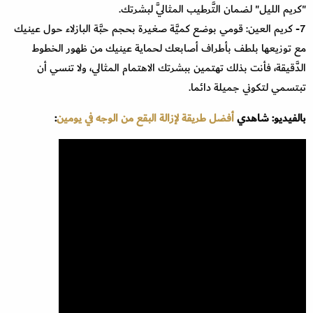
"كريم الليل" لضمان التَّرطيب المثاليَّ لبشرتك
.
7- كريم العين
:
قومي بوضع كميَّة صغيرة بحجم حبَّة البازلاء حول عينيك
مع توزيعها بلطف بأطراف أصابعك لحماية عينيك من ظهور الخطوط
الدَّقيقة، فأنت بذلك تهتمين ببشرتك الاهتمام المثالي، ولا تنسي أن
تبتسمي لتكوني جميلة دائما.
بالفيديو: شاهدي
أفضل طريقة لإزالة البقع من الوجه في يومين
: