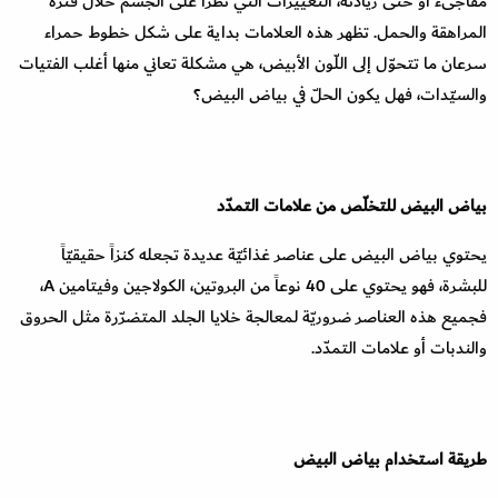
مفاجىء أو حتى زيادته، التغييرات التي تطرأ على الجسم خلال فترة
المراهقة والحمل. تظهر هذه العلامات بداية على شكل خطوط حمراء
سرعان ما تتحوّل إلى اللّون الأبيض، هي مشكلة تعاني منها أغلب الفتيات
والسيّدات، فهل يكون الحلّ في بياض البيض؟
بياض البيض للتخلّص من علامات التمدّد
يحتوي بياض البيض على عناصر غذائيّة عديدة تجعله كنزاً حقيقيّاً
للبشرة، فهو يحتوي على 40 نوعاً من البروتين، الكولاجين وفيتامين A،
فجميع هذه العناصر ضروريّة لمعالجة خلايا الجلد المتضرّرة مثل الحروق
والندبات أو علامات التمدّد.
طريقة استخدام بياض البيض