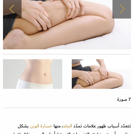
7 صورة
تتعدّد أسباب ظهور علامات تمدّد
الجلد
، منها
خسارة الوزن
بشكل