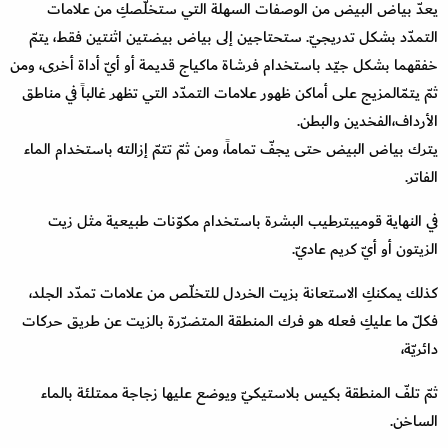
يعدّ بياض البيض من الوصفات السهلة التي ستخلّصكِ من علامات
التمدّد بشكل تدريجيّ. ستحتاجين إلى بياض بيضتين اثنتين فقط، يتمّ
خفقهما بشكل جيّد باستخدام فرشاة ماكياج قديمة أو أيّ أداة أخرى، ومن
ثمّ يتمّالمزيج على أماكن ظهور علامات التمدّد التي تظهر غالباً في مناطق
الأرداف،الفخدين والبطن.
يترك بياض البيض حتى يجفّ تماماً، ومن ثمّ تتمّ إزالته باستخدام الماء
الفاتر.
في النهاية قوميبترطيب البشرة باستخدام مكوّنات طبيعية مثل زيت
الزيتون أو أيّ كريم عاديّ.
كذلك يمكنكِ الاستعانة بزيت الخردل للتخلّص من علامات تمدّد الجلد،
فكلّ ما عليكِ فعله هو فرك المنطقة المتضرّرة بالزيت عن طريق حركات
دائريّة،
ثمّ تلفّ المنطقة بكيس بلاستيكيّ ويوضع عليها زجاجة ممتلئة بالماء
الساخن.