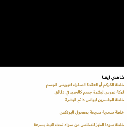
شاهدي ايضا
خلطة الكركم أو العقدة الصفراء لتبييض الجسم
فركة عروس لبشرة جسم كالحرير في دقائق
خلطة الجلسرين لبياض دائم البشرة
خلطة سحرية سريعة بمفعول البوتكس
خلطة صودا الخبز للتخلص من سواد تحت الابط بسرعة