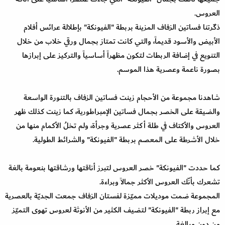
العروس.
ذكّرتنا فساتين الزفاف المزينة بربطة "الفيونكة" بإطلالة عرائس أفلام
الأبيض والأسود قديماً، والتي كانت تمتاز بجمال ورقي خلاب من خلال
التنويع في إضافة الربطات لتكون مظهراً أساسياً والتركيز على إبرازها
بصورة ناعمة وعصرية هذا الموسم.
شاهدنا مجموعة من الأحجام زينت فساتين الزفاف بالتنورة الواسعة
والضيقة على الخصر بجمال فساتين الإمبراطورية، كما زينت كذلك ظهر
العروس والأكتاف في طلة أكثر عصرية وجرأة، ولم تخلُ الأكمام منها من
خلال الأشرطة على المعصم بربطة "الفيونكة" والشرائط الطولية.
كما حددت "الفيونكة" خصر العروس لتبرز أناقتها ورشاقتها بنعومة بالغة
تشعرك بأنّك العروس الأكثر جمالاً وبراءة.
المجموعة ضمت موديلات مميّزة لفستان الزفاف جمعت الجديّة بالعصرية
مع إبراز ربطة "الفيونكة" لتضيف الكثير من الأنوثة لعروس تهوى التميّز
من دون مبالغة.