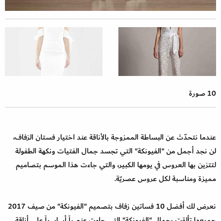
10 صورة
عندما نتحدّث عن البساطة الممزوجة بالأناقة عند اختيار فستان الزفاف،
لن نجد أجمل من "الفيونكة" التي تجسد جمال الفتيات ونكهة الطفولة
لتتزين بها العروس في يومها الكبير، والتي جاءت هذا الموسم بتصاميم
مميزة ومناسبة لكل عروس عصريّة.
نعرض لك أفضل 10 فساتين زفاف بتصميم "الفيونكة" من صيف 2017
جميعها تألقت بجمال "الفيونكة" التي جاءت عنصراً أساسياً على أناقة