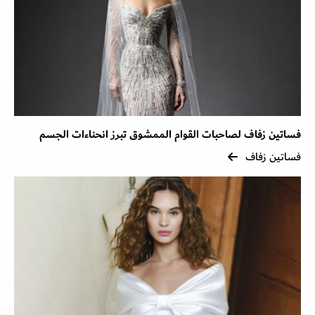
فساتين زفاف لصاحبات القوام الممشوق تبرز انحناءات الجسم
فساتين زفاف