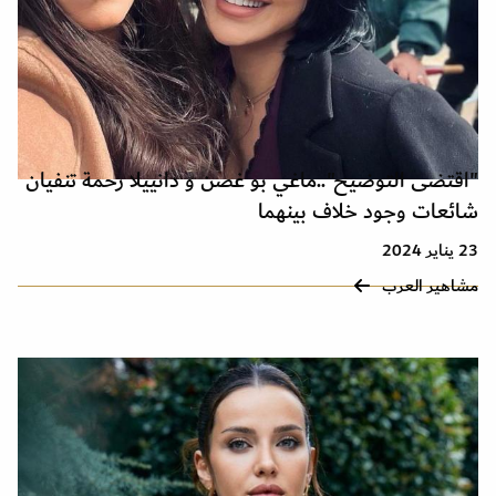
"اقتضى التوضيح"..ماغي بو غصن و دانييلا رحمة تنفيان
شائعات وجود خلاف بينهما
23 يناير 2024
مشاهير العرب