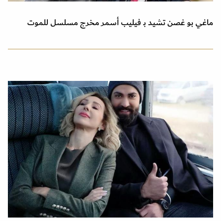
ماغي بو غصن تشيد بـ فيليب أسمر مخرج مسلسل للموت