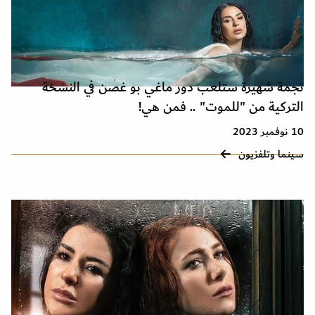
نجمة شهيرة ستلعب دور ماغي بو غصن في النسخة
التركية من "للموت" .. فمن هي!
10 نوفمبر 2023
سينما وتلفزيون