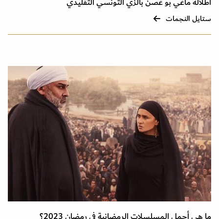
اطلالة ماغي بو غصن بالزي التونسي التقليدي
ستايل النجمات
ما هي أجمل المسلسلات الرمضانية في رمضان 2023؟