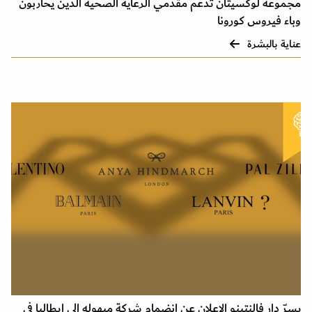
مجموعة لوكسيتان تدعم مقدمي الرعاية الصحية الذين يحاربون
وباء فيروس كورونا
عناية بالبشرة
يسرّ دار فالنتينو الإعلان عن انضمام شركة ميهوله إلى إيطاليا في