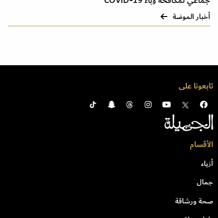
جماعي لمكافحة وباء COVID-19
أخبار الموضة
تابعونا على
الأقسام
أزياء
جمال
صحة ورشاقة