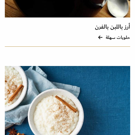
أرز باللبن بالفرن
حلويات سهلة