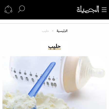
الرئيسية
حليب
حليب