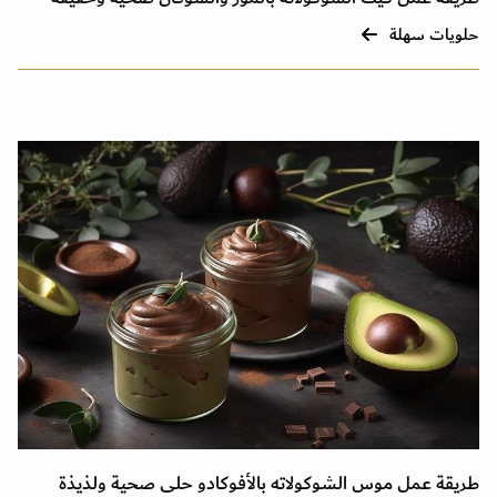
حلويات سهلة
طريقة عمل موس الشوكولاته بالأفوكادو حلى صحية ولذيذة