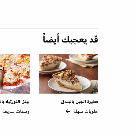
قد يعجبك أيضاً
فطيرة الجبن بالبندق
بيتزا التورتيلا با
حلويات سهلة
وصفات سريعة