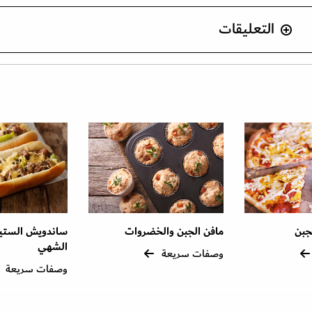
التعليقات
لجبن
مافن الجبن والخضروات
ساندويش الستيك
الشهي
وصفات سريعة
وصفات سريعة