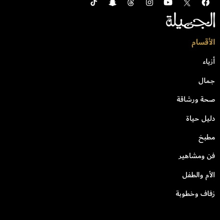
الأقسام
أزياء
جمال
صحة ورشاقة
دليل حياة
مطبخ
فن ومشاهير
الأم والطفل
زفاف وخطوبة