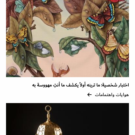
اختبار شخصية: ما ترينه أولاً يكشف ما أنتِ مهووسة به
هوايات واهتمامات