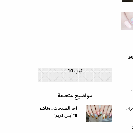
افر
توب 10
س
مواضيع متعلقة
آخر الصيحات.. مناكير
ركِ
الـ"آيس كريم"