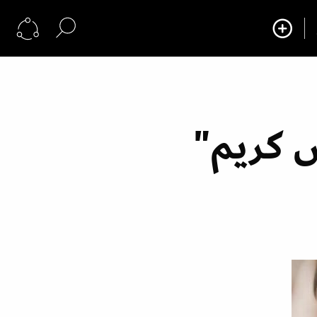
س كريم"