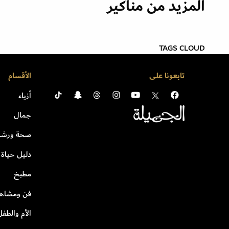
المزيد من مناكير
TAGS CLOUD
تابعونا على
الأقسام
أزياء
جمال
صحة ورشا
دليل حياة
مطبخ
فن ومشاهي
الأم والطفل