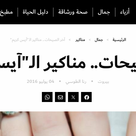
أزياء
جمال
صحة ورشاقة
دليل الحياة
مطبخ
الرئيسية
جمال
مناكير
آخر الصيحات.. مناكير الـ"آيس كريم"
حات.. مناكير الـ"آي
بيروت
رنا الطوسي
04 يوليو 2016