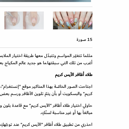
15 صورة
مثلما تتغيّر المواسم وتتبدّل معها طريقة اختيار الملاب
أغرب من تلك التي سبقتها.ما هو جديد عالم المكياج بعد م
طلاء أظافر الأيس كريم
اجتاحت الصور الخاصّة بهذا المناكير موقع "إنستغرام"، يت
كريم" والبسكويت أو بأن يتمّ تلوين الأظافر ورسم بعض
حاولي اختيار طلاء أظافر "الآيس كريم" مع قاعدة بلون ور
مبالغاً بها أو غير مناسبة لسنّكِ.
احذري من تطبيق طلاء أظافر "الآيس كريم" عند توجّهكِ ل