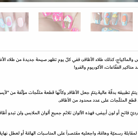
س والماكياج، كذلك طلاء الأظافر، ففي كلّ يوم تظهر صيحة جديدة من طلاء الأظ
ناكير الفقّاعات، الأكوريوم والفرو!
مّ تطبيقه بدقّة عالية.يتمّ جعل الأظافر وكأنّها قطعة مثلّجات مؤلّفة من "لأي
 قطع المثلّجات على عدد محدود من الأظافر.
ديّ فاتح أو لون أبيض، فهذه الألوان تلائم جميع ألوان الملابس ولن تبدو أظاف
مقابلة رسميّة وهامّة، واجعليه مقتصراً على المناسبات الهامّة أو لعطل نهاية