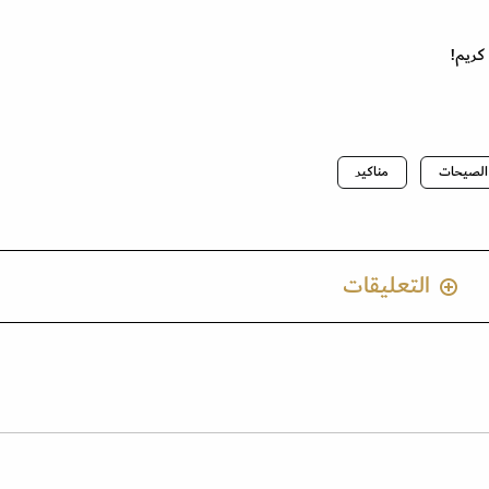
كريم!
الصيحات
مناكير
التعليقات