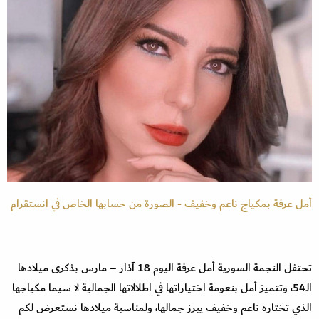
أمل عرفة بمكياج ناعم وخفيف - الصورة من حسابها الخاص في انستقرام
تحتفل النجمة السورية أمل عرفة اليوم 18 آذار – مارس بذكرى ميلادها
الـ54، وتتميز أمل بنعومة اختياراتها في اطلالاتها الجمالية لا سيما مكياجها
الذي تختاره ناعم وخفيف يبرز جمالها، ولمناسبة ميلادها نستعرض لكم