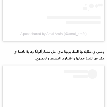
A post shared by Amal Arafa (@amal_arafa)
وحتى في مقابلاتها التلفزيونية نرى أمل تختار ألوانًا زهرية ناعمة في
مكياجها لتبرز جمالها واختيارها البسيط والعصري.