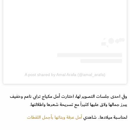
A post shared by Amal Arafa (@amal_arafa)
وفي احدى جلسات التصوير لها، اختارت أمل مكياج ترابي ناعم وخفيف
يبرز جمالها ولاق عليها كثيراً مع تسريحة شعرها واطلالتها.
لمناسبة ميلادها.
.
شاهدي
أمل عرفة وبناتها بأجمل اللقطات