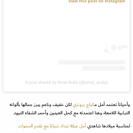
View this post on Instagram
A post shared by Amal Arafa (@amal_arafa)
وأحياناً تعتمد أمل م
كياج برونزي
لكن خفيف وناعم يبرز جمالها بألوانه
الترابية اللامعة، وهنا اعتمدته مع كحل العينين وأحمر الشفاه النيود.
لمناسبة ميلادها شاهدي
أمل عرفة تزداد شبابًا مع تقدم السنوات