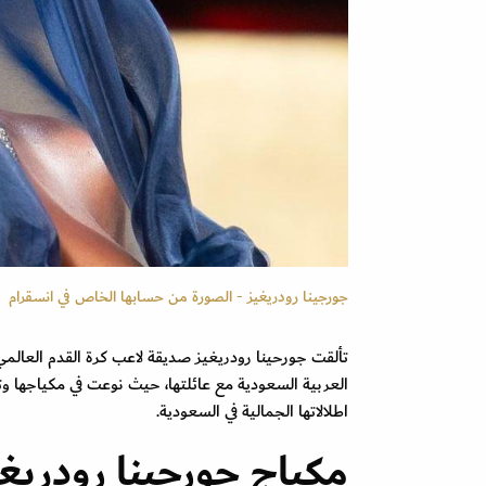
جورجينا رودريغيز - الصورة من حسابها الخاص في انسقرام
تألقت جورحينا رودريغيز صديقة لاعب كرة القدم العالمي ك
العربية السعودية مع عائلتها، حيث نوعت في مكياجها و
اطلالاتها الجمالية في السعودية.
مكياج جورجينا رودريغ