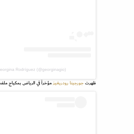
eorgina Rodríguez (@georginagio)
ظهرت
جورجينا رودريغيز
مؤخراً في الرياض بمكياج ملفت 