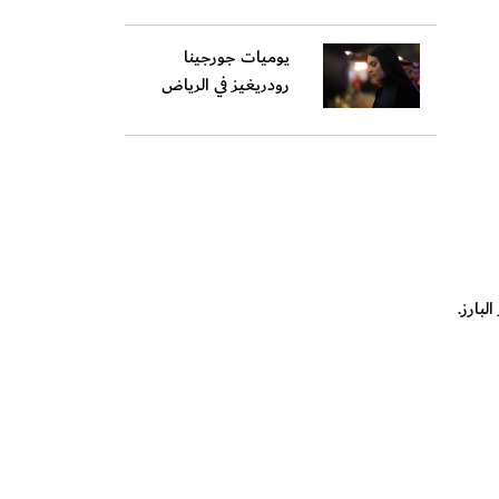
يوميات جورجينا
رودريغيز في الرياض
لبارز.