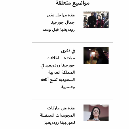
مواضيع متعلقة
هذه مراحل تغير
جمال جورجينا
رودريغيز قبل وبعد
في ذكرى
ميلادها...اطلالات
جورجينا رودريغيز في
المملكة العربية
السعودية تشع أناقة
وعصرية
هذه هي ماركات
المجوهرات المفضلة
لجورجينا رودريغيز