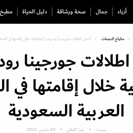
أزياء
جمال
صحة ورشاقة
دليل الحياة
مطبخ
مكياج النجمات
أجمل اطلالات جورجينا رودريغيز الجمالية خلال إقامتها في المم
طلالات جورجينا رود
ة خلال إقامتها في ا
العربية السعودية
بيروت
نورا البلاني
09 مارس 2024