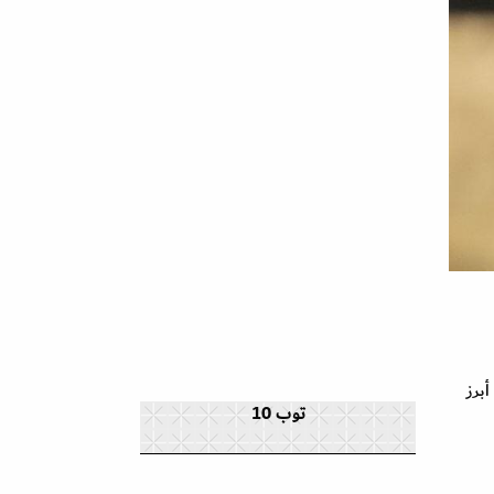
برز
توب 10