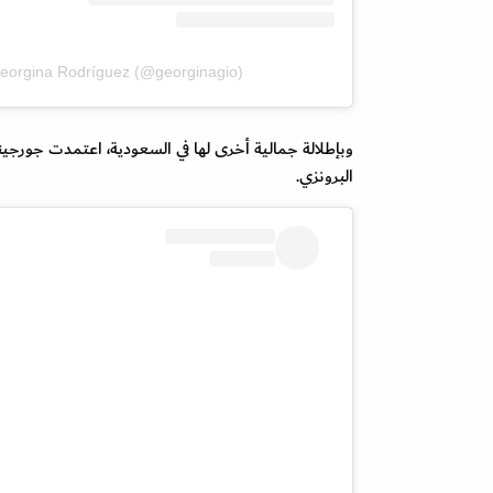
eorgina Rodríguez (@georginagio)
وبإطلالة جمالية أخرى لها في السعودية، اعتمدت جورجين
البرونزي.