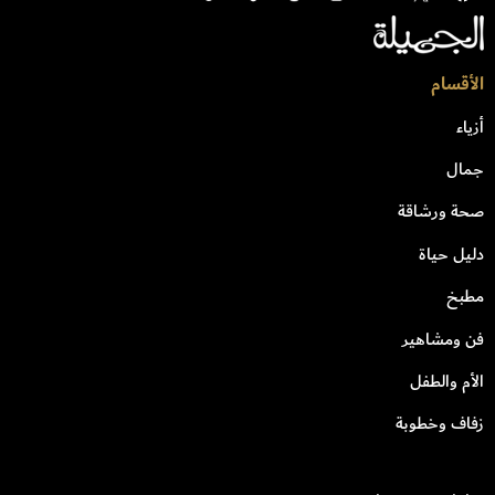
الأقسام
أزياء
جمال
صحة ورشاقة
دليل حياة
مطبخ
فن ومشاهير
الأم والطفل
زفاف وخطوبة