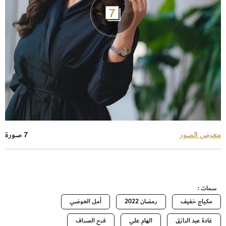
7
معرض الصور
7 صورة
سمات :
مكياج خفيف
رمضان 2022
أمل العوضي
غادة عبد الرازق
الهام علي
فرح الصراف