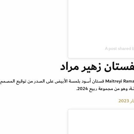
A post shared 
فستان زهير مراد
اعتمدت النجمة الكندية مايتري راماكريشنان Maitreyi Ramakrishnan فستان أسود بلمسة الأبيض على الصدر من توقيع المصمم
 وهو من مجموعة ربيع 2024.
20