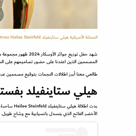
الممثلة الأمريكية هيلي ستاينفيلد US actress Hailee Steinfeld (مصدر الصورة: FREDERIC J. BROWN / AFP)
شهد حفل توزيع جوائز 
المصممين الذين اعتدنا على حضور تصاميمهم على السجاد
طالعي معنا أبرز اطلالات النجمات بتوقيع مصممين عرب في 
هيلي ستاينفيلد بفس
بدت اطلالة هيلي ستاينفيلد Hailee Steinfeld ساحرة بفستان من توقيع المصمم اللبناني المبدع
الأخضر الفاتح الذي ينسدل بانسيابية مع وشاح طويل.