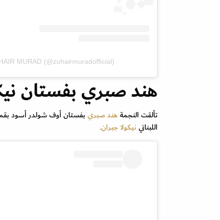
UHAIR MURAD (@zuhairmuradofficial)
هند صبري بفستان نيكو
تألقت النجمة
هند صبري
بفستان أوف شولدر أسود بقما
اللبناني
نيكولا جبران.