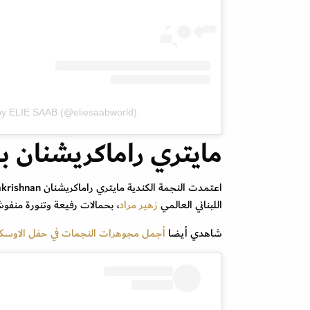
by ELIE SAAB (@eliesaabworld)
مايتري راماكريشنان ب
اللبناني العالمي
زهير مراد
، بحمالات رفيعة وتنورة منفوشة،
شاهدي أيضا
أجمل مجوهرات النجمات في حفل الاوسكار 23