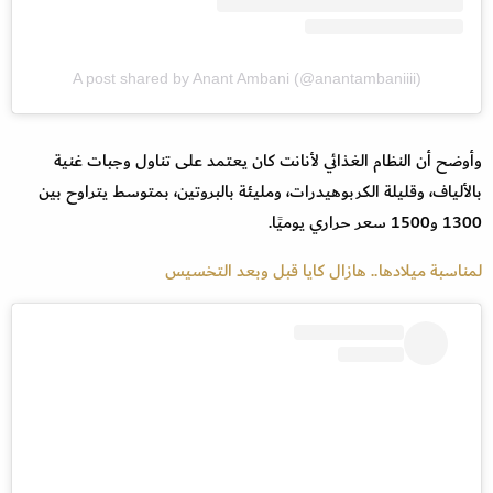
A post shared by Anant Ambani (@anantambaniiii)
وأوضح أن النظام الغذائي لأنانت كان يعتمد على تناول وجبات غنية
بالألياف، وقليلة الكربوهيدرات، ومليئة بالبروتين، بمتوسط يتراوح بين
1300 و1500 سعر حراري يوميًا.
لمناسبة ميلادها.. هازال كايا قبل وبعد التخسيس