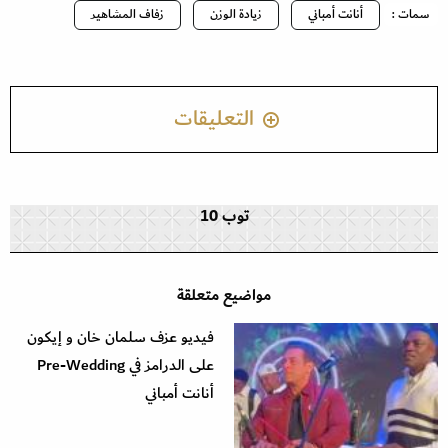
سمات :
أنانت أمباني
زيادة الوزن
زفاف المشاهير
التعليقات
توب 10
مواضيع متعلقة
فيديو عزف سلمان خان و إيكون
على الدرامز في Pre-Wedding
أنانت أمباني