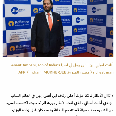
أنانت امباني ابن اغنى رجل في آسيا Anant Ambani, son of India's
richest man ( مصدر الصورة: AFP / Indranil MUKHERJEE
لا تزال الأنظار ترتكز مؤخراً على زفاف ابن أغنى رجل في العالم الشاب
الهندي أنانت أمباني ، الذي لفت الأنظار بوزنه الزائد حيث اكتسب المزيد
من الشهرة بعد معرفة قصته مع البدانة وكيف كان قبل زيادة الوزن،