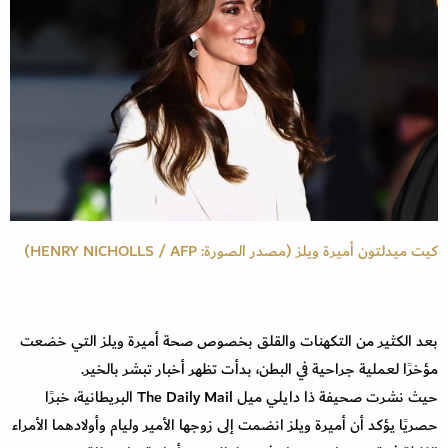
كيت ميدلتون أميرة ويلز (مصدر الصورة: HENRY NICHOLLS / AFP)
بعد الكثير من التكهنات والقلق بخصوص صحة أميرة ويلز التي خضعت
مؤخرًا لعملية جراحية في البطن، بدأت تظهر أخبار تبشر بالخير.
حيث نشرت صحيفة ذا دايلي ميل The Daily Mail البريطانية، خبرًا
حصريًا يؤكد أن أميرة ويلز انضمت إلى زوجها الأمير وليام وأولادهما الأمراء