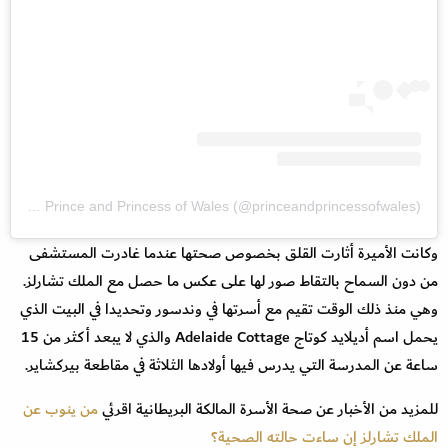
A post shared by The Prince and Princess of Wales (@princeandprincessofwales)
وكانت الأميرة أثارت القلق بخصوص صحتها عندما غادرت المستشفى
من دون السماح بالتقاط صور لها على عكس ما حصل مع الملك تشارلز.
وهي منذ ذلك الوقت تقيم مع أسرتها في وندسور وتحديدا في البيت الذي
يحمل اسم أديلايد كوتاج Adelaide Cottage والذي لا يبعد أكثر من 15
ساعة عن المدرسة التي يدرس فيها أولادها الثلاثة في مقاطعة بيركشاير.
للمزيد من الأخبار عن صحة الأسرة المالكة البريطانية اقرئي
من ينوب عن
الملك تشارلز إن ساءت حالته الصحية؟