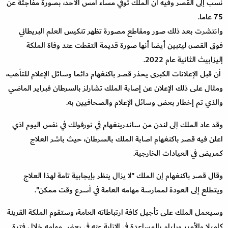
نُسب إلى القصر وفيه أن الملك توفي مساء أمس الأحد، بصورة مفاجئة عن
75 عاما.
وانتشرت بعد ذلك صور ومقاطع مصورة تظهر تنكيس العلم البريطاني
فوق القصر، ليتبين أيضا أنها صورة قديمة التقطت عند وفاة الملكة
إليزابيث الثانية عام 2022.
أن قبل الإعلانات الكبرى يحذر قصر باكنغهام دائما وسائل الإعلام للتأهب،
ومثال على ذلك الإعلان عن إصابة الملك تشارلز بالسرطان فبراير الماضي
والذي تم إخطار بعض وسائل الإعلام والصحافيين به.
وقد عاد الملك إلى لندن من ساندرينغهام في نورفولك في نفس اليوم اذي
اعلن فيه قصر باكنغهام اصابة الملك بالسرطان، حيث باشر العلاج
كمريض في العيادات الخارجية.
وقال قصر باكنغهام إن الملك "لا يزال ينظر بإيجابية تامة لهذا العلاج
ويتطلع إلى العودة لممارسة مهامه العامة في أسرع وقت ممكن".
وسيعمل الملك على تأجيل كافة ارتباطاته العامة، وستقوم الملكة القرينة
كاميلا والأمير ويليام بالمساعدة في الإنابة عنه في بعض مهامه خلال فترة