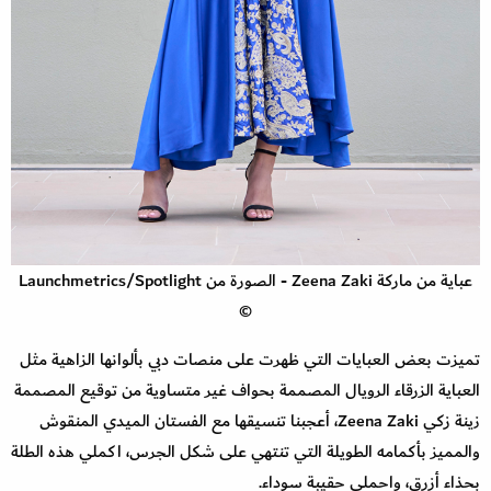
عباية من ماركة Zeena Zaki - الصورة من Launchmetrics/Spotlight
©
تميزت بعض العبايات التي ظهرت على منصات دبي بألوانها الزاهية مثل
العباية الزرقاء الرويال المصممة بحواف غير متساوية من توقيع المصممة
زينة زكي Zeena Zaki، أعجبنا تنسيقها مع الفستان الميدي المنقوش
والمميز بأكمامه الطويلة التي تنتهي على شكل الجرس، اكملي هذه الطلة
بحذاء أزرق، واحملي حقيبة سوداء.