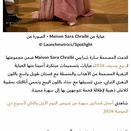
عباية من Maison Sara Chraibi - الصورة من
Launchmetrics/Spotlight ©
قدمت المصممة سارة شرايبي Maison Sara Chraibi ضمن مجموعتها
ل
ربيع وصيف 2024
، عبايات بتصميمات مبتكرة، أحببنا منها العباية
الزهرية المصممة من الأهداب والمنسقة مع فستان طويل واسع باللون
الزهري الترابي، جربي تنسيقها مع حذاء باللون البيج وتممي أناقتك بحقيبة
كلاتش ذهبية لإطلالة فخمة تتوجهين بها إلى سهرة مميزة.
شاهدي
أجمل فساتين سهرة من عروض اليوم الأول والثاني لأسبوع دبي
للموضة 2024