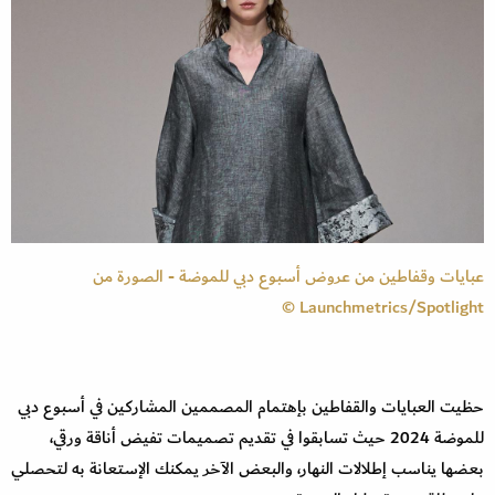
عبايات وقفاطين من عروض أسبوع دبي للموضة - الصورة من
Launchmetrics/Spotlight ©
حظيت العبايات والقفاطين بإهتمام المصممين المشاركين في أسبوع دبي
للموضة 2024 حيث تسابقوا في تقديم تصميمات تفيض أناقة ورقي،
بعضها يناسب إطلالات النهار، والبعض الآخر يمكنك الإستعانة به لتحصلي