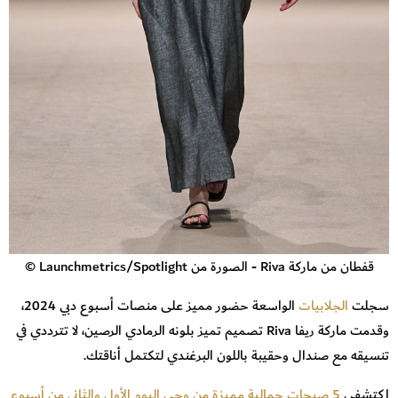
قفطان من ماركة Riva - الصورة من Launchmetrics/Spotlight ©
سجلت
الجلابيات
الواسعة حضور مميز على منصات أسبوع دبي 2024،
وقدمت ماركة ريفا Riva تصميم تميز بلونه الرمادي الرصين، لا تترددي في
تنسيقه مع صندال وحقيبة باللون البرغندي لتكتمل أناقتك.
اكتشفي
5 صيحات جمالية مميزة من وحي اليوم الأول والثاني من أسبوع