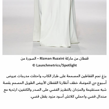
قفطان من ماركة Rizman Ruzaini - الصورة من
Launchmetrics/Spotlight ©
بزغ نجم القفاطين المصممة على طراز الكاب، واحتلت مدرجات عروض
أسبوع دبي للموضة، خطف أنظارنا القفطان الأبيض الطويل المصمم بقصة
شبه مستقيمة والمزدان بالتطريز الفضي على الصدر والكتفين، ارتديه مع
صندال فضي واحملي كلاتش أسود مزود بقفل فضي.