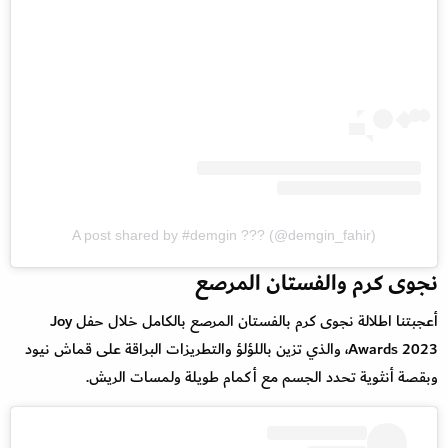
A post shared by #demgin ??? (@demgin_fahir)
نجوى كرم والفستان المرصع
أعجبتنا اطلالة نجوى كرم بالفستان المرصع بالكامل خلال حفل Joy
Awards 2023، والذي تزين باللؤلؤ والتطريزات البراقة على قماش نيود
وبقصة أنثوية تحدد الجسم مع أكمام طويلة ولمسات الريش.