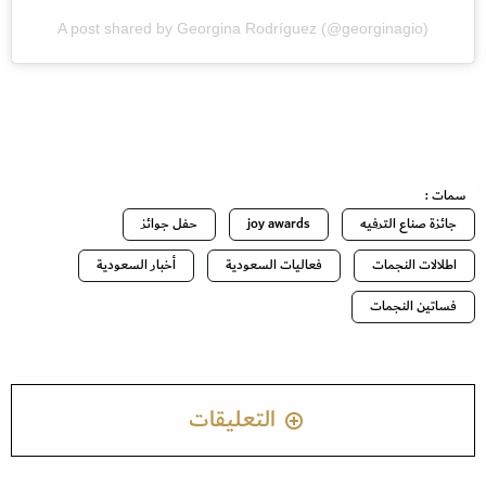
A post shared by Georgina Rodríguez (@georginagio)
سمات :
جائزة صناع الترفيه
joy awards
حفل جوائز
اطلالات النجمات
فعاليات السعودية
أخبار السعودية
فساتين النجمات
التعليقات