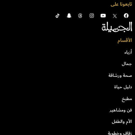
تابعونا على
الأقسام
أزياء
جمال
صحة ورشاقة
دليل حياة
مطبخ
فن ومشاهير
الأم والطفل
زفاف وخطوبة