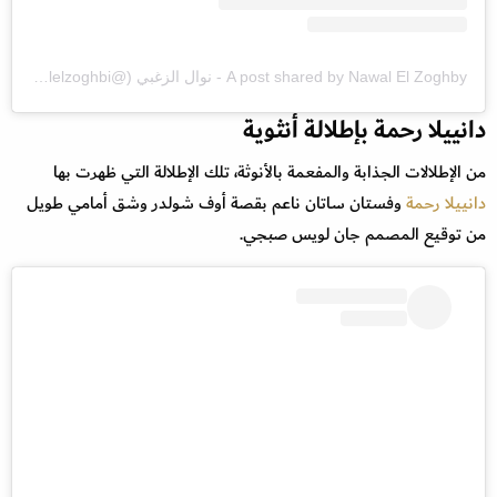
A post shared by Nawal El Zoghby - نوال الزغبي (@nawalelzoghbi)
دانييلا رحمة بإطلالة أنثوية
من الإطلالات الجذابة والمفعمة بالأنوثة، تلك الإطلالة التي ظهرت بها
دانييلا رحمة
وفستان ساتان ناعم بقصة أوف شولدر وشق أمامي طويل
من توقيع المصمم جان لويس صبجي.