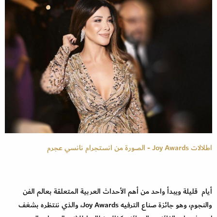
اطلالات Joy Awards - الصورة من انستجرام نانسي عجرم
أيام قليلة ويبدأ واحد من أهم الأحداث العربية المتعلقة بعالم الفن
والنجوم، وهو جائزة صناع الترفيه Joy Awards، والذي ننتظره بشغف