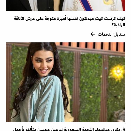
كيف كرست كيت ميدلتون نفسها أميرة متوجة على عرش الأناقة
الراقية؟
ستايل النجمات
في ذكرى ميلادها.. النجمة السعودية نيرمين محسن متألقة بأجمل