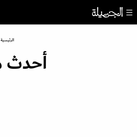
الرئيسية
أحدث م