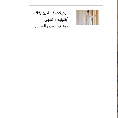
موديلات فساتين زفاف
أيقونية لا تنتهي
موضتها بمرور السنين