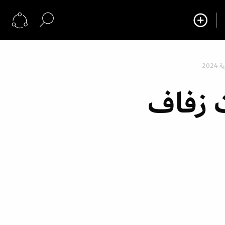
20
 زفاف