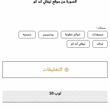
الصورة من موقع تيفاني آند كو
سمات :
مجوهرات
خواتم خطوبة
بوشيرون
شوميه
غراف
تيفاني آند كو
التعليقات
توب 10