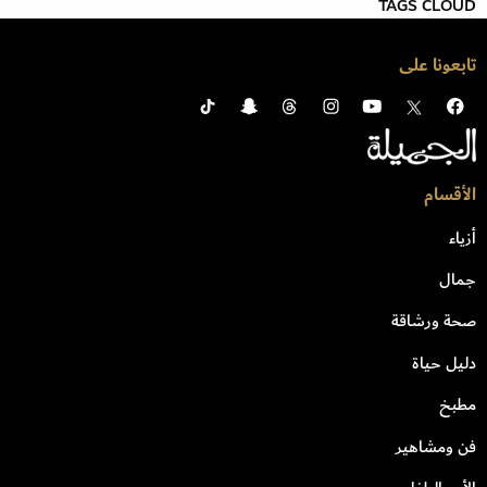
TAGS CLOUD
تابعونا على
الأقسام
أزياء
جمال
صحة ورشاقة
دليل حياة
مطبخ
فن ومشاهير