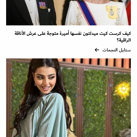
كيف كرست كيت ميدلتون نفسها أميرة متوجة على عرش الأناقة
الراقية؟
ستايل النجمات