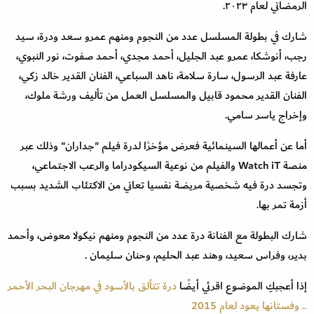
الرمضاني لعام ٢٠٢٣.
شارك في بطولة المسلسل عدد من النجوم ومنهم عمرو سعد ودرة، سيد
رجب، أنوشكا، عمرو عبد الجليل، أحمد مجدي، أحمد صفوت، نور النبوي،
عارفة عبد الرسول، سارة سلامة، ناهد السباعي، الفنان القدير خالد زكي،
الفنان القدير محمود قابيل والمسلسل العمل من تأليف ورشة ملوك،
وإخراج ياسر سامي.
أما عن أعمالها السينمائية فعرض مؤخرًا لدرة فيلم "جداران" وذلك عبر
منصة Watch iT والفيلم من نوعية السيكودراما والرعب الاجتماعي،
وتجسد درة فيه شخصية مريضة نفسيا تعاني من الاكتئاب الشديد بسبب
أزمة تمر بها.
شارك البطولة مع الفنانة درة عدد من النجوم ومنهم نيكولا معوض، وأحمد
بدير، وفراس سعيد، وهند عبد الحليم، وحنان سليمان .
إذا أعجبكِ الموضوع اقرئي أيضًا
درة تتألق بالأسود في مهرجان البحر الأحمر
.. وفستانها يعود لعام 2015