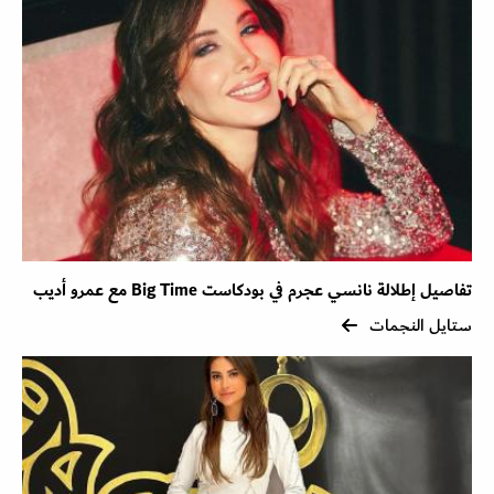
تفاصيل إطلالة نانسي عجرم في بودكاست Big Time مع عمرو أديب
ستايل النجمات