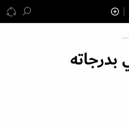
خاذة
 بدرجاته