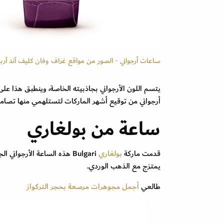
ساعات أرجواني - الصور من مواقع غراف وفان كليف آند آربل
يتسم اللون الأرجواني بجاذبيته الخاصة، وينطبق هذا عل
أرجواني من توقيع أشهر الماركات لتستلهمي منها تصامي
ساعة من بولغاري
قدمت ماركة
بولغاري
Bulgari هذه الساعة الأرجواني الجذابة والفخمة بسوار جلد راقي ومرصعة
يمتزج مع الذهب الوردي.
طالعي
أجمل مجوهرات مرصعة بحجر التركواز