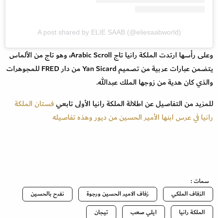
A post shared by ELIE SAAB (@eliesaabworld)
وعلى رأسها ارتدت الملكة رانيا تاج Arabic Scroll، وهو تاج من الألماس
يتضمن عبارات عربية من تصميم Yan Sicard من دار FRED للمجوهرات
والذي كان هدية من زوجها الملك عبدالله.
للمزيد من التفاصيل عن اطلالة الملكة رانيا الأولى تابعي
فستان الملكة
رانيا في عرس ابنها الأمير الحسين من ديور وهذه تفاصيله
سمات :
الزفاف الملكي
زفاف الامير الحسين ورجوة
نفرح بالحسين
الملكة رانيا
ايلي صعب
تيجان