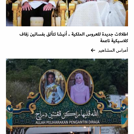
اطلالات جديدة للعروس الملكية .. أنيشا تتألق بفساتين زفاف
كلاسيكية ناعمة
أعراس المشاهير