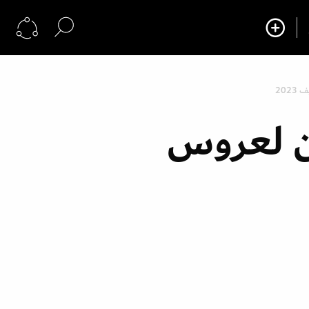
202
ن لعروس