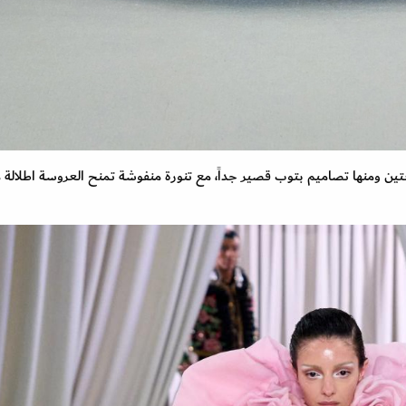
ن ومنها تصاميم بتوب قصير جداً، مع تنورة منفوشة تمنح العروسة اطلالة 