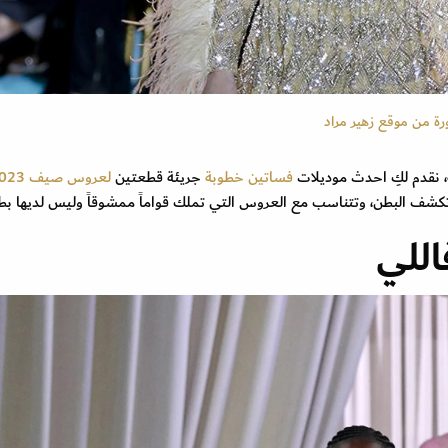
، نقدم لكِ احدث موديلات
فساتين خطوبة
جريئة قطعتين
لعروس صيف 2023،
شف البطن، وتتناسب مع العروس التي تملك قواماً ممشوقاً وليس لديها بطن
اللي