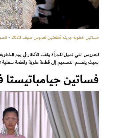
فساتين خطوبة جريئة قطعتين لعروس صيف 2023 - الصورة من موقع زهير مراد
للعروس التي تميل للجرأة ولفت الأنظار في يوم الخطوبة
بحيث ينقسم التصميم إلى قطعة علوية وقطعة سفلية تك
فساتين جيامباتيستا ف