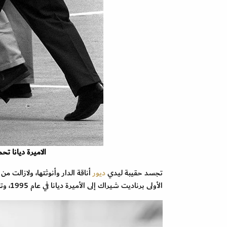
الاميرة ديانا ت
تجسد حقيبة ليدي
ديور
أناقة الدار وأنوثتها، ولازالت 
الأولى برناديت شيراك إلى الأميرة ديانا في عام 1995، وتبنت الأميرة ديانا هذه الحقيبة على الفور، وطلبت حينها كل النسخ المتوفرة منها.