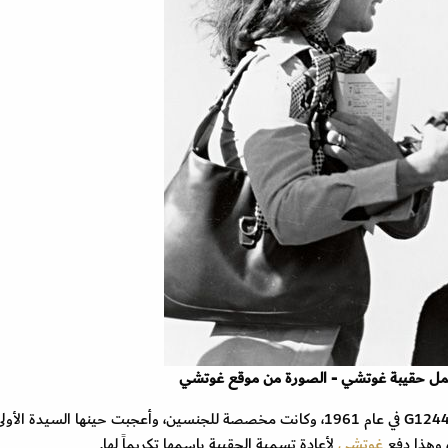
مل حقيبة غوتشي - الصورة من موقع غوتشي
تم تقديم هذه الحقيبة على شكل هلال لأول مرة باسم G1244 في عام 1961، وكانت مخصصة للجنسين، وأعجبت حينها السيدة الأو
 وهذا دفع
غوتشي
لأعادة تسمية الحقيبة باسمها تكريماً لها.