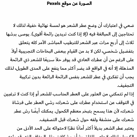
الصورة عن موقع Pexels
ضعي في اعتبارك أن وضع عطر الشعر هو لمسة نهائية خفية، لذلك لا
تحتاجين إلى المبالغة فيه (إلا إذا كنت تريدين رائحة أقوى). يوصى برشها
ثلاث إلى أربع مرات عبر الشعر للترطيب المباشر. الأمر كله يتعلق
بتفضيل شخصي، لكن لا بد من القيام ببعض البخاخات التجريبية أولاً.
على الرغم من أن عطرك العادي قد يوفر حلاً سريعًا للشعر ذي الرائحة
المذهلة، إلا أنه في الواقع قد يضر أكثر مما ينفع على المدى الطويل، لذلك
يجب أن تفكري في عطر للشعر بنفس الرائحة الرائعة بدون تركيبة
التجفيف.
إذا لم تتمكني من العثور على العطر المناسب للشعر أو إذا كنت لا ترغبين
في التوقف عن استخدام عطرك على شعرك، رشي العطر على فرشاة
شعرك، لأن هذا يسمح بتبخر معظم الكحول. يمكنك أيضًا رش عطر
شعرك على منشفة ولفه حول شعرك قبل التصفيف.
يعتبر عطر الشعر بديلاً أكثر أمانًا نظرًا لاحتوائه على الحد الأدنى من
الكحول، لذلك لا داعي للقلق بشأن مشكلات مثل الجفاف الذي قد يؤدي