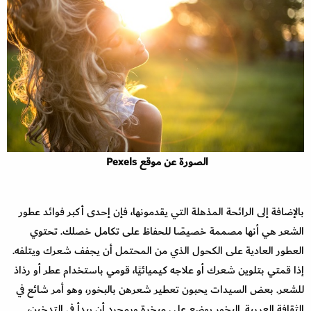
الصورة عن موقع Pexels
بالإضافة إلى الرائحة المذهلة التي يقدمونها، فإن إحدى أكبر فوائد عطور
الشعر هي أنها مصممة خصيصًا للحفاظ على تكامل خصلك. تحتوي
العطور العادية على الكحول الذي من المحتمل أن يجفف شعرك ويتلفه.
إذا قمتي بتلوين شعرك أو علاجه كيميائيًا، قومي باستخدام عطر أو رذاذ
للشعر. بعض السيدات يحبون تعطير شعرهن بالبخور، وهو أمر شائع في
الثقافة العربية. البخور يوضع على مبخرة وبمجرد أن يبدأ في التدخين،