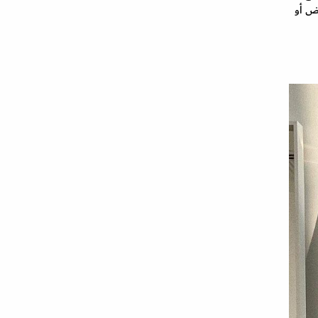
يض أو