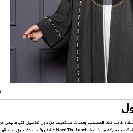
2 صو
ول
 السادة خاصة تلك المصممة بقصات مستقيمة من دون تفاصيل كثيرة، وهى من
أنسب الستايلات التي نرشحها لصاحبات القامة القصيرة، قدمت ماركة نور ذا ليبل Noor The Label عباية زرقاء سادة، جربي