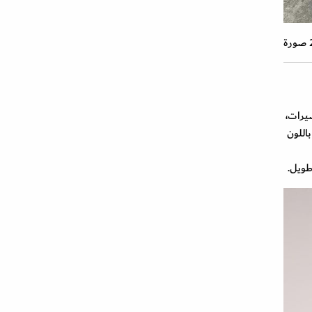
رة
يرات،
 باللون
طويل.