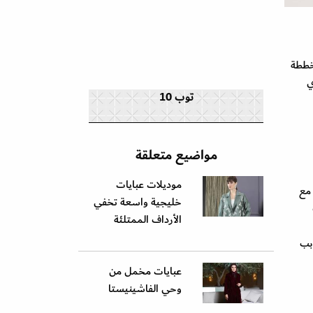
ططة
ي
توب 10
مواضيع متعلقة
موديلات عبايات
ا مع
خليجية واسعة تخفي
الأرداف الممتلئة
دبب
عبايات مخمل من
وحي الفاشينيستا