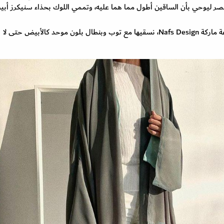
ينز عالي الخصر ليوحي بأن الساقين أطول مما هما عليه، وتممي اللوك بحذاء سنيكرز أب
أعجبتنا أيضًا العباية الخضراء الفاتحة السادة من مجموعة ماركة Nafs Design، نسقيها مع توب وبنطال بلون موحد كالأبيض حتى لا