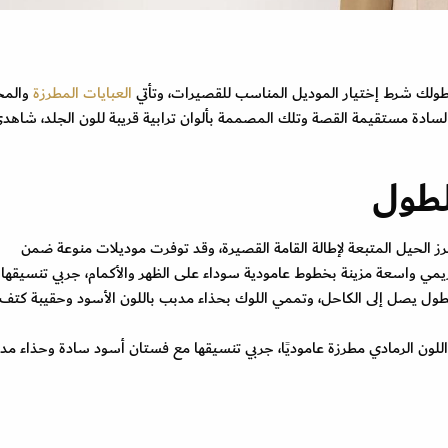
طولك شرط إختيار الموديل المناسب للقصيرات، وتأتي
العبايات المطرزة
والمخ
سادة مستقيمة القصة وتلك المصممة بألوان ترابية قريبة للون الجلد، شاهد
لطول
 الحيل المتبعة لإطالة القامة القصيرة، وقد توفرت موديلات منوعة ضمن
2، قدمت ماركة غدفة Ghudfah عباية كريمي واسعة مزينة بخطوط عامودية سوداء على الظهر والأكمام، جربي تنسيقه
بطول يصل إلى الكاحل، وتممي اللوك بحذاء مدبب باللون الأسود وحقيبة كتف
Effa عباية كاكي تميل إلى اللون الرمادي مطرزة عاموديًا، جربي تنسيقها مع فستان أسود سادة وحذاء م