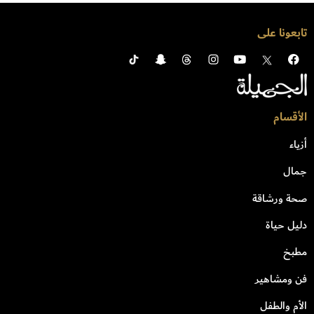
تابعونا على
الأقسام
أزياء
جمال
صحة ورشاقة
دليل حياة
مطبخ
فن ومشاهير
الأم والطفل