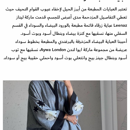
تعتبر العبايات المطبعة من أبرز الحيل لإخفاء عيوب القوام النحيف حيث
تعطي التفاصيل المزدحمة مدى أعرض للجسم، قدمت ماركة ليناز
Leenaz عباية زرقاء فاتحة مطبعة بالورود البيضاء والسوداء في القسم
السفلي منها، نسقيها مع كنزة بيضاء وبنطال أسود وبوت أسود.
أحببنا العباية البيضاء المزخرفة بالبرغندي والمطبعة بخطوط سوداء
عريضة من مجموعة ماركة ايوا لندن Aywa London، نسقيها مع توب
أسود وبنطال جينز بيج وانتعلي بوت أسود واحملي حقيبة بيج أو سوداء.