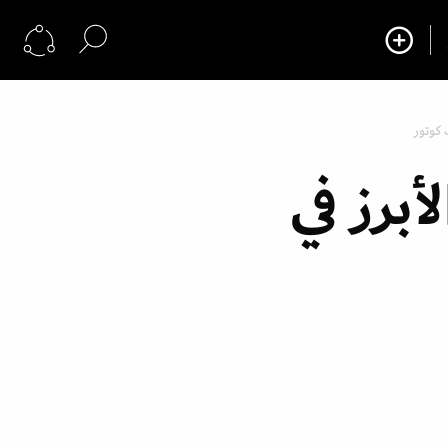
 كوتور
برز في