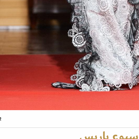
2 صو
سبوع باريس