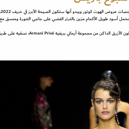
سجلت ا
 فوتييه Alexandre Vauthier بفستان مخمل أسود طويل الأكمام مزين بالترتر الفضي على جانبي التنورة ومنسق
أعجبنا الفستان الديكولتيه بقصة حورية البحر المميز باللون الأزرق الداكن من مجموعة أرماني بريفيه Armani Privé، نس