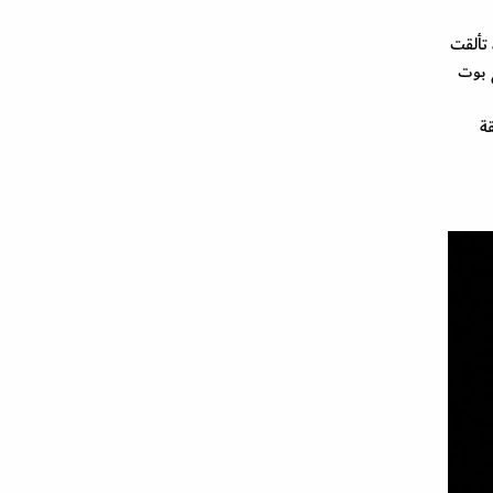
لفساتين المخمل حضور لا يمكن تجاهله على منصات عروض الهوت كوتور ويبدو أنها ستكون الصيحة الأبرز في خريف 2022، تألقت
 مع بوت
قيه على طريقة