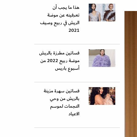
هذا ما يجب أن
تعرفينه عن موضة
الريش في ربيع وصيف
2021
فساتين مطرزة بالريش
موضة ربيع 2022 من
أسبوع باريس
فساتين سهرة مزينة
بالريش من وحي
النجمات لموسم
الاعياد