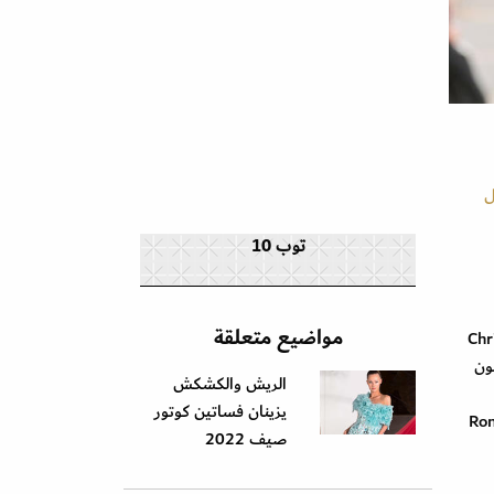
ل
توب 10
مواضيع متعلقة
 كريستيان ديور Christian Dior
 باللون
الريش والكشكش
يزينان فساتين كوتور
يع ماركة رولاند فان دير كيمب Ronald van
صيف 2022