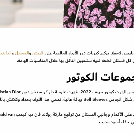
باريس لاحظنا تركيز كبريات دور الأزياء العالمية على
الريش
و
المخمل
و
الدانتي
 فستان قطعة فنية ستحبين التأنق بها خلال المناسبات الهامة.
وعات الكوتور
حضر الدانتيل المرهف وزين منصات عروض أسبوع باريس للهوت كوتور خريف 2022، ظهرت عارضة دار
بفستانA Line بيج في أسود مصمم بأكمام واسعة على شكل الجرس Bell Sleeves وياقة عالية، تممي هذا اللوك بحذاء وكلاتش
أحببنا أيضًا الفستان الأبيض في أسود المزين بالكشاكش على الأكمام وجانبي الفستان من توق