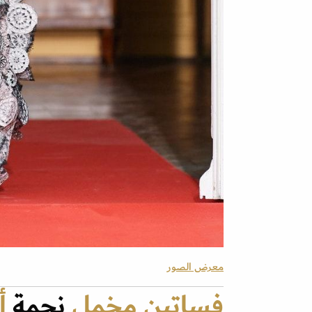
معرض الصور
فساتين مخمل
نجمة
أ