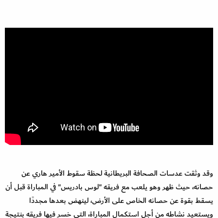
وقد وثقت عدسات الصحافة البريطانية لحظة سقوط الأمير هاري عن
حصانه، حيث ظهر وهو يلعب مع فريقه "لوس بادريس" في المباراة قبل أن
يسقط بقوة عن حصانه الخاص على الأرض، لينهض بعدها مجددًا
ويستعيد نشاطه من أجل استكمال المباراة، التي خسر فيها فريقه بنتيجة