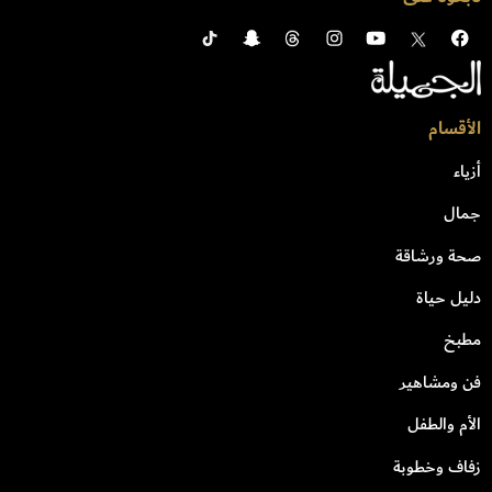
الأقسام
أزياء
جمال
صحة ورشاقة
دليل حياة
مطبخ
فن ومشاهير
الأم والطفل
زفاف وخطوبة