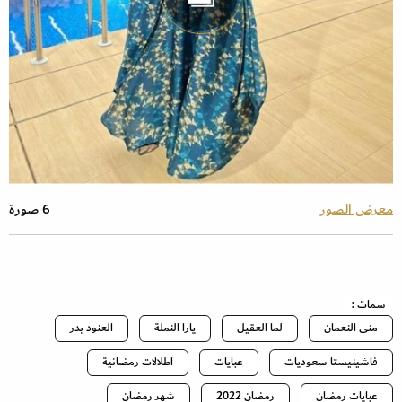
معرض الصور
6 صورة
سمات :
منى النعمان
لما العقيل
يارا النملة
العنود بدر
فاشينيستا سعوديات
عبايات
اطلالات رمضانية
عبايات رمضان
رمضان 2022
شهر رمضان