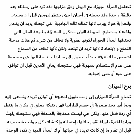
تتعامل المرأة الجوزاء مع الرجل وفق مزاجها فقد ترد على رسائله بعد
دقيقة واحدة وقد تجعله في أحيان اخرى ينتظر ليومين قبل ان تجيبه..
وللغرابة هو لا يهرب لانها تملك تلك الجاذبية التي تجعله يريد ان يتحرر
ولكنه لا يستطيع. المرحلة الاولى ستكون المغازلة بطبيعة الحال التي
تحترفها المرأة الجوزاء لكونها عفوية ولا تخاف من شيء ثم هناك مرحلة
التمنع والإبتعاد لا لانها تريد ان تبتعد ولكن لأنها تخاف من السماح
لشخص ما لا تعرفه جيداً بالدخول الى حياتها. بالنسبة اليها هي مصممة
على عدم الإستسلام بسهولة فهي ستجعله يعاني الأمرين قبل ان توافق
على حبه أو حتى إعجابه.
برج الميزان
تحتاج المرأة الميزان إلى وقت طويل لمعرفة أي توازن تريده وتسعى إليه
وبما أنها تجد صعوبة في حسم قراراتها فهي تتركه معلق في مكان ما ينتظر
أي ردة فعل منها. ولكن هي ليست محترفة بالصدفة فهي ستجعله يلهث
ورائها لفترة طويلة تقوم خلالها بإمتحانه وإكتشاف كل جوانب شخصيته
قبل ان تقرر ما إن كانت تريده في حياتها أم لا. المرأة الميزان تكره الوحدة