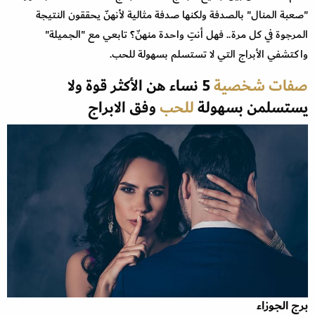
"صعبة المنال" بالصدفة ولكنها صدفة مثالية لأنهنّ يحققون النتيجة
المرجوة في كل مرة.. فهل أنتِ واحدة منهنّ؟ تابعي مع "الجميلة"
واكتشفي الأبراج التي لا تستسلم بسهولة للحب.
صفات شخصية
5 نساء هن الأكثر قوة ولا
يستسلمن بسهولة
للحب
وفق الابراج
برج الجوزاء