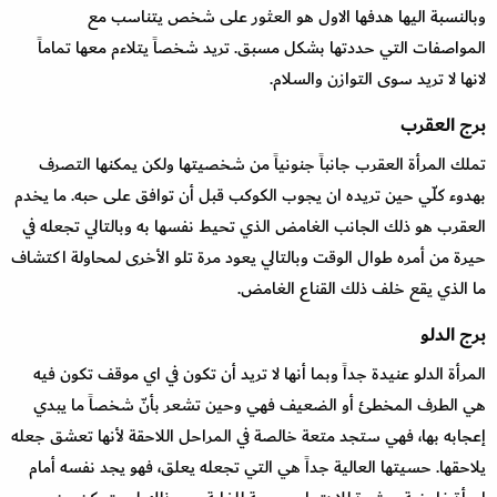
وبالنسبة اليها هدفها الاول هو العثور على شخص يتناسب مع
المواصفات التي حددتها بشكل مسبق. تريد شخصاً يتلاءم معها تماماً
لانها لا تريد سوى التوازن والسلام.
برج العقرب
تملك المرأة العقرب جانباً جنونياً من شخصيتها ولكن يمكنها التصرف
بهدوء كلّي حين تريده ان يجوب الكوكب قبل أن توافق على حبه. ما يخدم
العقرب هو ذلك الجانب الغامض الذي تحيط نفسها به وبالتالي تجعله في
حيرة من أمره طوال الوقت وبالتالي يعود مرة تلو الأخرى لمحاولة اكتشاف
ما الذي يقع خلف ذلك القناع الغامض.
برج الدلو
المرأة الدلو عنيدة جداً وبما أنها لا تريد أن تكون في اي موقف تكون فيه
هي الطرف المخطئ أو الضعيف فهي وحين تشعر بأنّ شخصاً ما يبدي
إعجابه بها، فهي ستجد متعة خالصة في المراحل اللاحقة لأنها تعشق جعله
يلاحقها. حسيتها العالية جداً هي التي تجعله يعلق، فهو يجد نفسه أمام