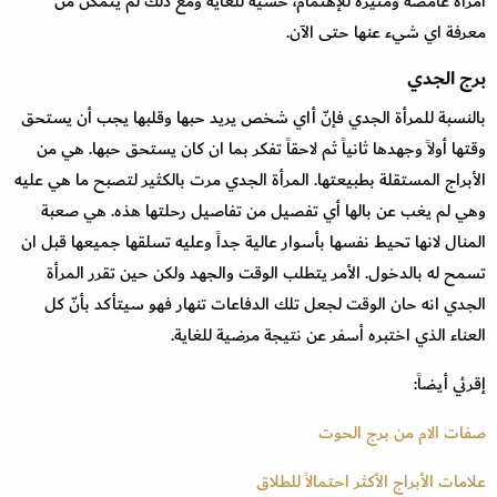
امرأة غامضة ومثيرة للإهتمام، حسية للغاية ومع ذلك لم يتمكن من
معرفة اي شيء عنها حتى الآن.
برج الجدي
بالنسبة للمرأة الجدي فإنّ أاي شخص يريد حبها وقلبها يجب أن يستحق
وقتها أولاً وجهدها ثانياً ثم لاحقاً تفكر بما ان كان يستحق حبها. هي من
الأبراج المستقلة بطبيعتها. المرأة الجدي مرت بالكثير لتصبح ما هي عليه
وهي لم يغب عن بالها أي تفصيل من تفاصيل رحلتها هذه. هي صعبة
المنال لانها تحيط نفسها بأسوار عالية جداً وعليه تسلقها جميعها قبل ان
تسمح له بالدخول. الأمر يتطلب الوقت والجهد ولكن حين تقرر المرأة
الجدي انه حان الوقت لجعل تلك الدفاعات تنهار فهو سيتأكد بأنّ كل
العناء الذي اختبره أسفر عن نتيجة مرضية للغاية.
إقرئي أيضاً:
صفات الام من برج الحوت
علامات الأبراج الأكثر احتمالاً للطلاق