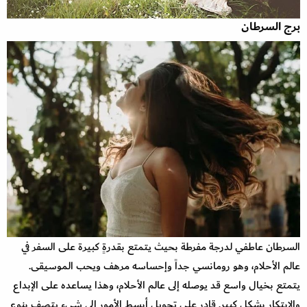
برج السرطان
السرطان عاطفي لدرجة مفرطة بحيث يتمتع بقدرةٍ كبيرة على السفر في
عالم الأحلام، وهو رومانسي جداً وإحساسه مرهف ويحب الموسيقى.
يتمتع بخيال واسع قد يوصله إلى عالم الأحلام، وهذا يساعده على الإبداع
والابتكار بشكل كبير. قادر على تحويل أبسط الأمور إلى شيء يتصف بنوع