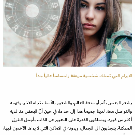
الابراج التي تمتلك شخصية مرهفة واحساساً عالياً جداً
يشعر البعض بألم أو متعة العالم، والشعور بالأسف تجاه الآخر، وفهمه
والتواصل معه. لدينا جميعاً هذا إلى حد ما، في حين أنّ البعض منا لديه
أكثر من غيره، ويمتلكون القدرة على التعبير عن الذات بأجمل الطرق
الممكنة. ينجذبون الى الجمال، ويرونه في الاماكن التي لا يراها الآخرون فيها،