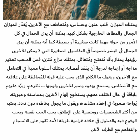
يمتلك الميزان قلب حنون وحساس، ومُتعاطف مع الآخرين. يُقدّر الميزان
الجمال والمظاهر الخارجية بشكل كبير. يمكنه أن يرى الجمال في كل
الأمور من حوله مهما كانت صغيرة أو بسيطة كما أنه يمكنه أن يرى
الجمال في البشر خصوصاً في التفاصيل الصغيرة التي لا يمكن للآخرين
رؤيتها. يمتاز بأنّه مُنفتح ومُتفائل. يمتلك مزاج مُتزن، فمن الصعب تعكير
مزاجه أو إزعاجه لدرجة أن يفقد أعصابه. يمتلك أسلوباً مميزاً في التعامل
مع الآخرين، ويعرف ما الكلام الذي يجب عليه قوله للمُحافظة على علاقته
مع الأشخاص. يستمع بهدوء وصبر للآخرين ولوجهات نظرهم، ويرُد عليهم
بلباقة في حال اختلف معهم. يستطيع إلهام الآخرين بحماسته وحيويته.
يُواجه صعوبة في إخفاء مشاعره، ويقول ما يجول بخاطره دون تردد. يعتبر
من أكثر الشخصيات رومنسية على الإطلاق، يحب الحب نفسه ويحب
الوقوع فيه والدخول في علاقة غرامية طويلة الأمد تقوم على الانسجام
والتفاهم مع الطرف الآخر.