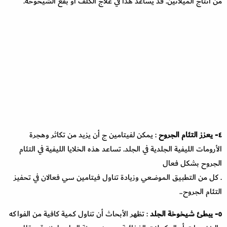
من انتاج الميلانين. قد يساعد هذا في علاج الكلف أو بقع الشيخوخة.
٤- يعزز التئام الجروح
: يمكن لفيتامين ج أن يزيد من تكاثر وهجرة
الأرومات الليفية الجلدية في الجلد. تساعد هذه الخلايا الليفية في التئام
الجروح بشكل فعال
. كل من التطبيق الموضعي وزيادة تناول فيتامين سي فعالان في تحفيز
التئام الجروح..
٥- يبطئ شيخوخة الجلد
: تظهر الأبحاث أن تناول كمية كافية من الفواكه