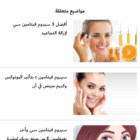
مواضيع متعلقة
أفضل 3 سيروم فيتامين سي
لإزالة التجاعيد
سيروم فيتامين c بتأثير البوتوكس
وكريم مبيض في آن
سيروم فيتامين سي وآخر
بفيتامين E من صنع يديك لبشرة