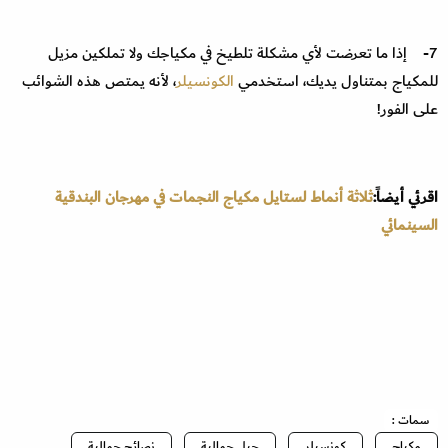
7- إذا ما تعرضت لأي مشكلة تلطيخ في مكياجك ولا تملكين مزيل
للمكياج بمتناول يديك، استخدمي
الكونسيلر
، لأنه يمتص هذه الشوائب
على الفور!
اقرئي أيضاً:
ثلاثة أنماط لستايل مكياج النجمات في مهرجان البندقية
السينمائي
سمات :
مكياج
كونسيلر
حيل جمالية
نصائح جمالية