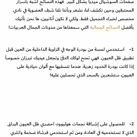
صفحات السوشيال ميديا بشكل كبير. فهذه النصائح أشبه بأسرار
المحترفين وحين تكشف لنا، نشعر وبأننا نلنا شرف العضوية في نادي
مخصص لخبراء التجميل فقط. ولكي لا نكون أنانيين، ها نحن نأتيك
بأفضل
النصائح الجمالية
التي سمعناها من مدونات الجمال العربيات!
1- استخدمي لمسة من بودرة الوجه في الزاوية الداخلية من العين قبل
تطبيق ظل العيون. فهي تمنح لوكك الدفئ وتجعل عينيك تبرزان خصوصاً
إذا كانت بودرة الخدود زهرية. عندما تنسقيها مع ألوان حيادية على
العيون، ستشعرين بالسحر الذي تحصلين عليه!
2- للحصول على إشراقة نجمات هوليوود، احضري ظل العيون البراق
الذي لا تستخدميه في العادة، ومن ثم استخدمي فرشاة ضخمة وانثري