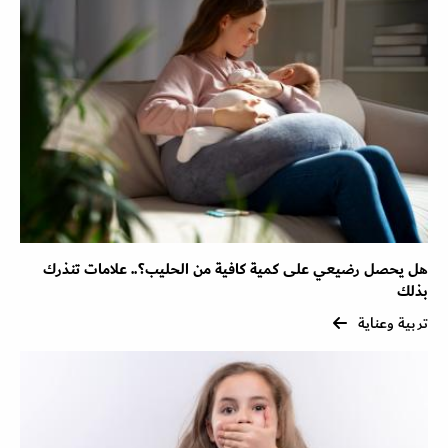
هل يحصل رضيعي على كمية كافية من الحليب؟.. علامات تنذرك
بذلك
تربية وعناية