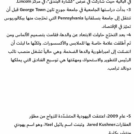
في الباليه حيث شاركت في عرض "كسّارة البندق"، في مركز Lincoln.
3- بدأت دراستها الجامعية في جامعة جورج تاون George Town قبل أن
تنتقل إلى جامعة بنسلفانيا Pennsylvania التي تخرّجت منها ببكالوريوس
تميّز في الإقتصاد.
4- بعد التخرّج حاولت الابتعاد عن والدها، فقامت بتصميم الألماس ومن
ثم أطلقت علامة خاصة بها للملابس والأكسسورات. ولكنّها ما لبثت أن
انضمّت إلى امبراطورية والدها الضخمة. وهي حالياً تشغل منصب نائب
الرئيس للتطوير والاستحواذ، ومهمّتها هي توسيع الفنادق التي يملكها
دونالد ترامب.
5- عام 2009، اعتنقت اليهودية المتشدّدة للزواج من مطوّر
العقاراتJared Kushner وتبنت اسم يائيل Yael، وهو اسم يهودي
منتشر بكثرة.