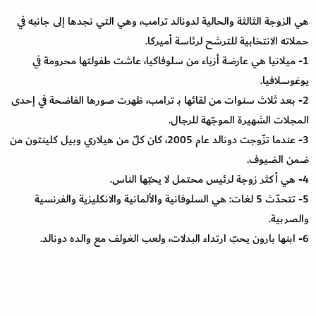
هي الزوجة الثالثة والحالية لدونالد ترامب، وهي التي نجدها إلى جانبه في
حملاته الانتخابية للترشح لرئاسة أميركا.
1- ميلانيا هي عارضة أزياء من سلوفاكيا، عاشت طفولتها محرومة في
يوغوسلافيا.
2- بعد ثلاث سنوات من لقائها بـ ترامب، ظهرت صورها الفاضحة في إحدى
المجلات الشهيرة الموجّهة للرجال.
3- عندما تزّوجت دونالد عام 2005، كان كلّ من هيلاري وبيل كلينتون من
ضمن الضيوف.
4- هي أكثر زوجة لرئيس محتمل لا يحبّها الناس.
5- تتحدّث 5 لغات: هي السلوفانية والألمانية والانكليزية والفرنسية
والصربية.
6- ابنها بارون يحبّ ارتداء البدلات، ولعب الغولف مع والده دونالد.