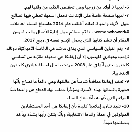
6- لديها 3 أولاد من زوجها وهي تخصّص الكثير من وقتها لهم.
7- لديها صفحة خاصة على الإنترنت تحمل اسمها، تعطي فيها نصائح
حول الأزياء والحياة. كذلك أطلقت عام 2014 هاشتاغ النساء العاملات
#womenwhowork ، لتقدّم نصائح حول إدارة الأعمال والحياة، ومن
المقرّر أن تنشر كتابها الذي يحمل الإسم نفسه في ربيع 2017.
8- رغم التباين السياسي الذي يفرّق مرشذحَي الرئاسة الأميركيّة، دونالد
ترامب وهيلاري كلينتون، إلا أنّ إيفانكا هي صديقة مقرّبة من تشلسي
كلينتون، حتى أنّها في عام 2008 تبرّعت بالمال لحملة هيلاري كلينتون
الانتخابية.
9- تعتبر إيفانكا مدافعاً شرساً عن عائلتها، وهي دائماً ما تصرّح بأنّها
فخورة بانتمائها لهذه الأسرة. ومؤخّراً حملت لواء الدفاع عن والدها ضدّ
المزاعم التي تتّهمه بأنّه معادٍ للنساء.
10- تفيد تقارير إعلامية كثيرة بأن إيفانكا هي أحد المستشارين
الموثوقين في حملة والدها الانتخابية، وبأنّه يثمّن رأيها بشدّة ويأخذ
بنصائحها دوماً.