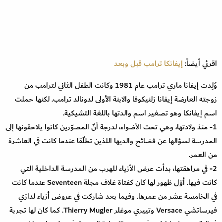
اقرئي أيضاً:
إيفانكا ترامب قبل وبعد
وُلِدت إيفانا ماري ترامب عام 1981 وكانت الطفل الثاني لترامب من
زوجته العارضة إيفانا زلنيكوفا والابنة الأولى لدونالد ترامب. لكنها حملت
اسم إيفانكا وهو تصغير اسم والدتها باللغة التشيكية.
1- منذ ولادتها، وهي تحت الأضواء، لدرجة أنّ المصوّرين كانوا يلاحقونها إلى
المدرسة لسؤالها عن فضائح والديها اللذين تطلّقا عندما كانت في العاشرة
من العمر.
2- في مراهقتها، بدأت عرض الأزياء للهرب من المدرسة الداخلية التي
كانت فيها. أوّل ظهور لها كان كفتاة غلاف مجلة Seventeen عندما كانت
في الخامسة عشر من عمرها. وفيما بعد شاركت في عروض أزياء لدارَي
فيرساتشي Versace وتييري موغلر Thierry Mugler. كما كان لها تجربة