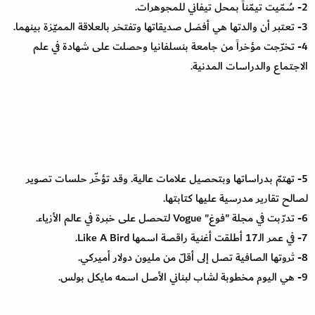
2- سُمّيت تيمّناً بمحل تيفاني للمجوهرات.
3- تعتبر أن والدتها هي أفضل صديقاتها وتفتخر بالعلاقة المميّزة بينهما.
4- تخرّجت مؤخراً من جامعة بنسلفانيا وحصلت على شهادة في علم
الاجتماع والدراسات المدنية.
5- تهتمّ بدراساتها وبتحصيل علامات عالية. وقد تؤخّر حلسات تصوير
لصالح تقارير مدرسية عليها كتابتها.
6- تدرّبت في مجلة "فوغ" Vogue لتحصل على خبرة في عالم الأزياء.
7- في عمر الـ17 أطلقت أغنية راقصة اسمها Like A Bird.
8- ثروتها الصافية تصل إلى أقلّ من مليون دولار أميركي.
9- هي اليوم مخطوبة لشاب لبناني الأصل اسمه مايكل بولس.