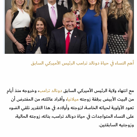
أهم النساء في حياة دونالد ترامب الرئيس الأميركي السابق
مع انتهاء ولاية الرئيس الأميركي السابق
دونالد ترامب
، وخروجه منذ أيام
من البيت الأبيض برفقة زوجته
ميلانيا
، وأفراد عائلته، من المفترض أن
تعود الأولوية لحياته الخاصة، لزوجته وأولاده. في هذا التقرير نلقي الضوء
على النساء المتواجدات في حياة دونالد ترامب، بناته، زوجته الحالية،
وزوجتيه السابقتين.