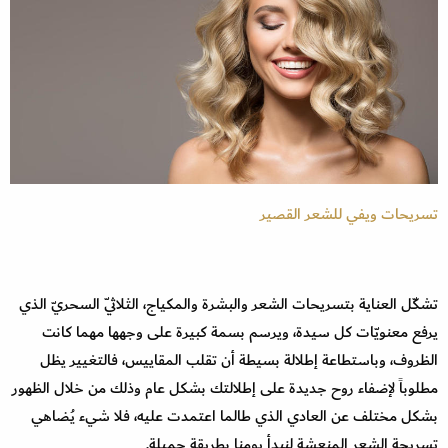
تسريحات ويفي للشعر القصير
تشكّل العناية بتسريحات الشعر والبشرة والمكياج، الثلاثيّ السحريّ الذي
يرفع معنويّات كل سيدة، ويرسم بسمة كبيرة على وجهها مهما كانت
الظروف، وباستطاعة إطلالة بسيطة أن تقلب المقاييس، فالتغيير يظل
مطلوباً لإضفاء روح جديدة على إطلالتك بشكل عام وذلك من خلال الظهور
بشكل مختلف عن العادي الذي طالما اعتمدت عليه، فلا شيء يُضاهي
تسريحة الشعر المنعشة لنبدأ يومنا بطريقة جميلة.