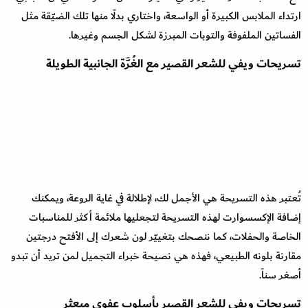
ارتداء الملابس الكبيرة أو الواسعة، واختاري بدلًا منها تلك الضيّقة مثل
الفساتين الملفوفة والتوبات المبرزة لشكل الجسم وغيرها.
تسريحات ويفي للشعر القصير مع الغُرَّة الجانبية الطويلة
تُعتبر هذه التسريحة هي الأجمل لك، لإطلالة في غاية الروعة، ويمكنك
إضافة الإكسسوارت لهذه التسريحة لتجعليها ملائمة أكثر للمناسبات
الخاصة والحفلات، كما ننصحك بتغييّر لون شعرك إلى الأفتح درجتين
مقارنة بلونه الطبيعي، فهذه هي نصيحة خبراء التجميل لمن تريد أن تبدو
أصغر سناً.
تسريحات ويفي للشعر القصير بأسلوب عفوي مبعثر