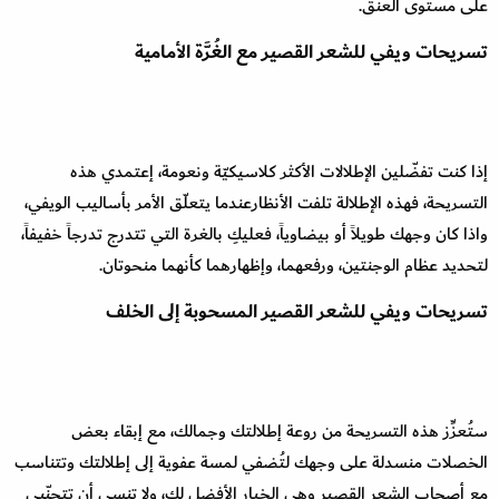
على مستوى العنق.
تسريحات ويفي للشعر القصير مع الغُرَّة الأمامية
إذا كنت تفضّلين الإطلالات الأكثر كلاسيكيّة ونعومة، إعتمدي هذه
التسريحة، فهذه الإطلالة تلفت الأنظارعندما يتعلّق الأمر بأساليب الويفي،
واذا كان وجهك طويلاً أو بيضاوياً، فعليكِ بالغرة التي تتدرج تدرجاً خفيفاً،
لتحديد عظام الوجنتين، ورفعهما، وإظهارهما كأنهما منحوتان.
تسريحات ويفي للشعر القصير المسحوبة إلى الخلف
ستُعزِّز هذه التسريحة من روعة إطلالتك وجمالك، مع إبقاء بعض
الخصلات منسدلة على وجهك لتُضفي لمسة عفوية إلى إطلالتك وتتناسب
مع أصحاب الشعر القصير وهي الخيار الأفضل لك، ولا تنسي أن تتجنّبي