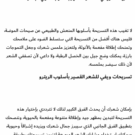
لا تغيب هذه التسريحة بأسلوبها المنعش والطبيعي عن صيحات الموضة،
فليس هناك أفضل من التسريحة التي ستسلط الضوء على ملامحك
وتمنحك إطلالة مفعمة بالأنوثة، ولتعزيز ملمس شعرك وجعل التموجات
بارزة، يمكنك وضع جيل بين الخصل الرطبة، ولا داعي لأن تصففي الشعر
لأن ذلك سيضر بملمسه.
تسريحات ويفي للشعر القصير بأسلوب الريترو
بإمكان شعرك أن يحدث الفرق الكبير لذلك لا تترددي بإختيار هذه
التسريحة لتبدين بمظهر جيد وإطلالة متنوعة ومفعمة بالحيوية، وننصحك
بتطبيق الفرق الجانبي الذي سيبرز جمال شعرك ويزيده إشراقاً وحيوية،
ويمكنك استخدام مشابك الشعر المرصعة لتزيين تسريحتك بطريقة