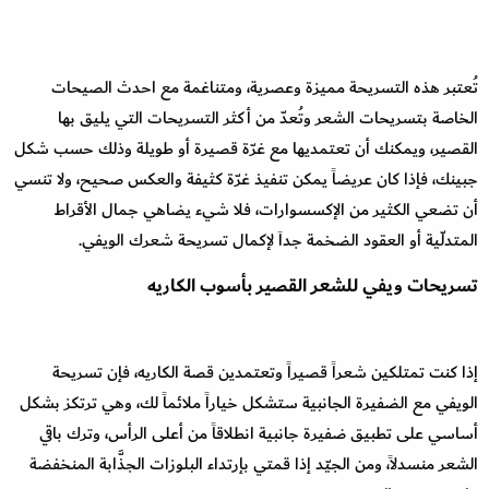
تُعتبر هذه التسريحة مميزة وعصرية، ومتناغمة مع احدث الصيحات
الخاصة بتسريحات الشعر وتُعدّ من أكثر التسريحات التي يليق بها
القصير، ويمكنك أن تعتمديها مع غرّة قصيرة أو طويلة وذلك حسب شكل
جبينك، فإذا كان عريضاً يمكن تنفيذ غرّة كثيفة والعكس صحيح، ولا تنسي
أن تضعي الكثير من الإكسسوارات، فلا شيء يضاهي جمال الأقراط
المتدلّية أو العقود الضخمة جداَ لإكمال تسريحة شعرك الويفي.
تسريحات ويفي للشعر القصير بأسوب الكاريه
إذا كنت تمتلكين شعراً قصيراً وتعتمدين قصة الكاريه، فإن تسريحة
الويفي مع الضفيرة الجانبية ستشكل خياراً ملائماً لك، وهي ترتكز بشكل
أساسي على تطبيق ضفيرة جانبية انطلاقاً من أعلى الرأس، وترك باقي
الشعر منسدلاً، ومن الجيّد إذا قمتي بإرتداء البلوزات الجذَّابة المنخفضة