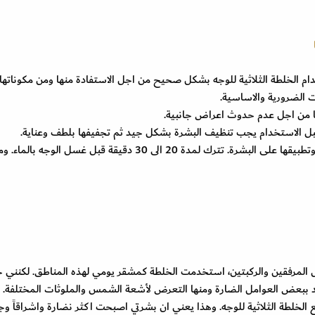
ام الخلطة الثلاثية للوجه بشكل صحيح من اجل الاستفادة منها ومن مكوناتها
ت الضرورية والاساسية.
ها من اجل عدم حدوث اعراض جانبية.
فقبل الاستخدام يجب تنظيف البشرة بشكل جيد ثم تجفيفها بلطف وعناية.
- بعد هذا يمكن وضع القليل من الخلطة على الاصبع وتطبيقها على البشرة. تترك لمدة 20 الى 30 دقيقة قبل غسل الوجه بالم
 المرفقين والركبتين، استخدمت الخلطة كمشقر يومي لهذه المناطق. لكنني
من اجل منع تأثر الجلد ببعض العوامل الضارة ومنها التعرض لأشعة الشمس والملوثات المختلفة.
خلطة الثلاثية للوجه. وهذا يعني ان بشرتي اصبحت اكثر نضارة واشراقاً وجما