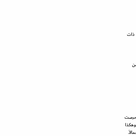
 ذات
اء. ومن
 حرصت
 وهكذا
لاً.