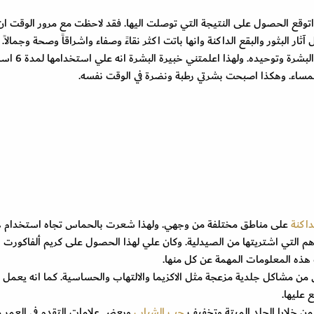
توقع الحصول على النتيجة التي توصلت اليها. فقد لاحظت مع مرور الوقت ان
 البثور والبقع الداكنة وانها باتت اكثر نقاءً وصفاء واشراقاً وصحة وجمالاً.
فبحسب هذه التجربة عرفت انها تعمل على تفتيح لون البشرة وتوحيد
 المساء. وهكذا اصبحت بشرتي رطبة ونضرة في الوقت نفسه.
داكنة
على مناطق مختلفة من وجهي. ولهذا شعرت بالحماس تجاه استخدام 
ن الكريمات او المراهم التي اشتريتها من الصيدلية. وكان علي لهذا الحصول على كريم ألفاكورت
 مشاكل جلدية مزعجة مثل الاكزيما والالتهاب والحساسية. كما انه يعمل 
 عليها.
ن خلايا الجلد الميتة وتخفيف
حب الشباب
وبعض علامات التقدم في العمر 