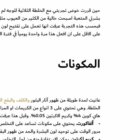
حين قررت خوض تجربتي مع الخلطة الثلاثية للوجه لم ا
بشرتي المتعبة اصبحت خالية من الكثير من العيوب مثل آثار
على الاقل على ان افعل هذا مرة واحدة يومياً في فترة
المكونات
عانيت لمدة طويلة من ظهور آثار البثور
والكلف
والبقع ال
الخلطة. وهي تحتوي على 3 انواع م
هاي كوين 4% وكريم الاكرتين 0.05%. وقبل هذا عرفت هذه المعلومات المهمة عن كل منها.
-
ألفاكورت.
يحتوي على مكونات تساعد على التخلص من
مرور الوقت على توحيد لون البشرة والحد من ظهور البقع
-
كريم اكرتين.
يمكن الاستفادة منه من اجل التخلص م