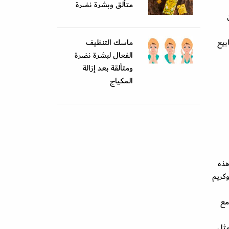
متألق وبشرة نضرة
ه. ولهذا اعلمتني خبيرة البشرة انه علي استخدامها لمدة 6 اسابيع
ماسك التنظيف
الفعال لبشرة نضرة
ومتألقة بعد إزالة
المكياج
هذه
 وكريم
مع
مثل