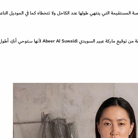
قصة المستقيمة التي ينتهي طولها عند الكاحل ولا تتخطاه كما في الموديل الناع
كما نرشح لكِ العبايات المزينة بكسرات البليسيه الضيقة من توقيع ماركة عبير السويدي Abeer Al Suwaidi لأنه