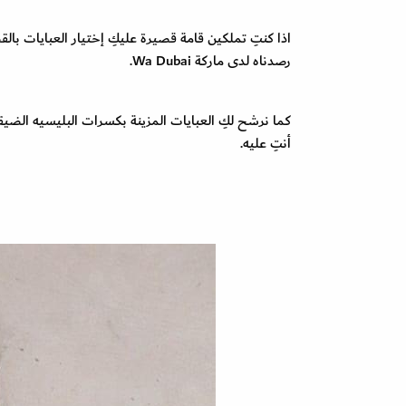
اذا كنتِ تملكين قامة قصيرة عليكِ إختيار العبايات بال
رصدناه لدى ماركة Wa Dubai.
أنتِ عليه.