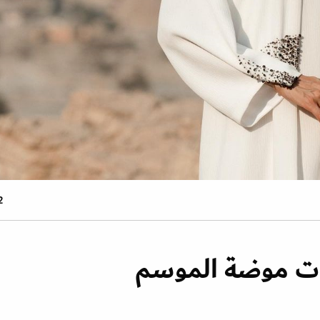
2 صو
ات موضة الموسم