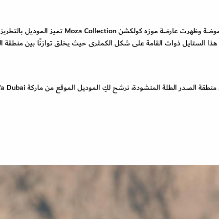
لا تزال العبايات المصممة بياقات متربعة على عرش الموضة وظهرت عارضة موزه كولكشن Moza Collection تميز الموديل بالتطريز
هذا الستايل ذوات القامة على شكل الكمثرى حيث يخلق توازنًا بين منطقة ا
ة الصدر الطلة المنشودة، نرشح لكِ الموديل الموقع من ماركة Wa Dubai.