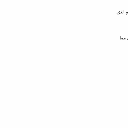
م الذي
ا ستوحي أنكِ أطول مما