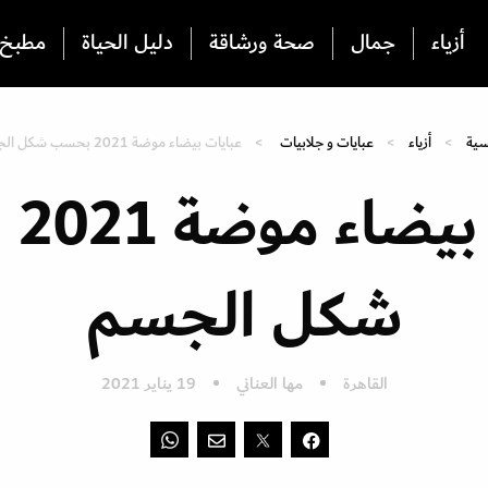
أزياء
جمال
صحة ورشاقة
دليل الحياة
مطبخ
سية
أزياء
عبايات و جلابيات
عبايات بيضاء موضة 2021 بحسب شكل الجسم
عبا
شكل الجسم
القاهرة
مها العناني
19 يناير 2021