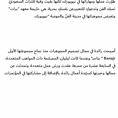
طوّرت عملها ومهاراتها في نيويورك، لكنها بقيت وفية للتراث السعوديّ.
تمجّد الفن وتدعوكِ للتعبيرعن نفسكِ بحرية. هي خرّيجة معهد "برات"
وتعرض مجوهراتها في مدينة الفنّ والموضة "نيويورك.
أصبحت رائدة في مجال تصميم المجوهرات منذ نجاح مجموعتها الأولى
Banajr " بناجر".وعندما كانت ليليان، المصمّمة ذات المواهب المتعددة،
في السابعة عشرة من عمرها، عقدت ورش عمل متعددة، وتحدثت عن
مجالها وخبرتها كسيّدة أعمال رائدة، بالإضافة إلى مشاركتها في المؤتمرات.