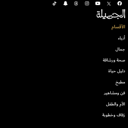
الأقسام
أزياء
جمال
صحة ورشاقة
دليل حياة
مطبخ
فن ومشاهير
الأم والطفل
زفاف وخطوبة