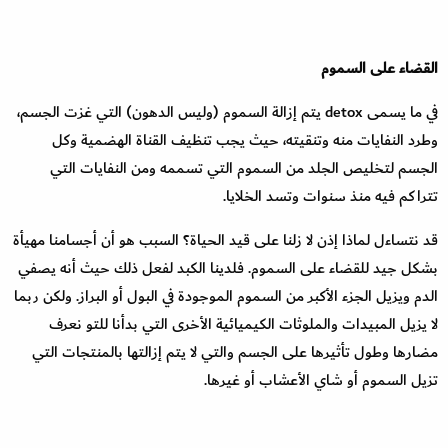
القضاء على السموم
في ما يسمى detox يتم إزالة السموم (وليس الدهون) التي غزت الجسم،
وطرد النفايات منه وتنقيته، حيث يجب تنظيف القناة الهضمية وكل
الجسم لتخليص الجلد من السموم التي تسممه ومن النفايات التي
تتراكم فيه منذ سنوات وتسد الخلايا.
قد نتساءل لماذا إذن لا زلنا على قيد الحياة؟ السبب هو أن أجسامنا مهيأة
بشكل جيد للقضاء على السموم. فلدينا الكبد لفعل ذلك حيث أنه يصفي
الدم ويزيل الجزء الأكبر من السموم الموجودة في البول أو البراز. ولكن ربما
لا يزيل المبيدات والملوثات الكيميائية الأخرى التي بدأنا للتو نعرف
مضارها وطول تأثيرها على الجسم والتي لا يتم إزالتها بالمنتجات التي
تزيل السموم أو شاي الأعشاب أو غيرها.